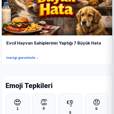
Evcil Hayvan Sahiplerinin Yaptığı 7 Büyük Hata
Icerigi goruntule
→
Emoji Tepkileri
👏
😍
😠
👎
0
1
0
0