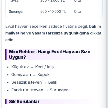
Tavşan
200 – 2.000 TL
Orta
Sürüngen
500 – 10.000 TL
Orta
Evcil hayvan seçerken sadece fiyatına değil,
bakım
maliyetine ve yaşam tarzınıza uygunluğuna
dikkat
edin.
Mini Rehber: Hangi Evcil Hayvan Size
Uygun?
Küçük ev → Kedi / kuş
Geniş alan → Köpek
Sessizlik isteyen → Balık
Farklı tür isteyen → Sürüngen
Sık Sorulanlar