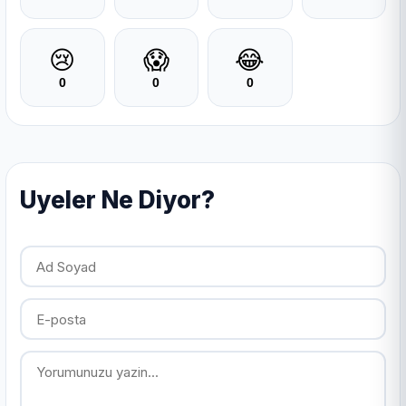
😢
😱
😂
0
0
0
Uyeler Ne Diyor?