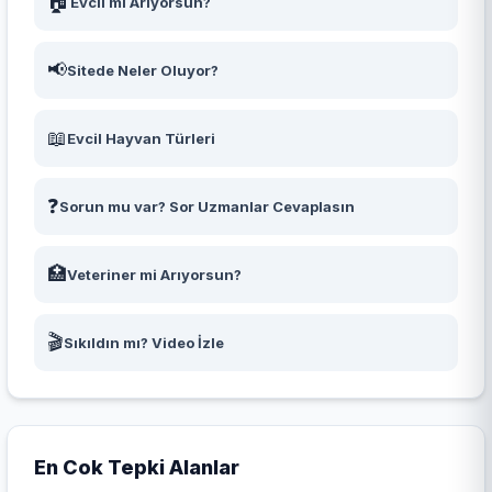
🏠
Evcil mi Arıyorsun?
📢
Sitede Neler Oluyor?
📖
Evcil Hayvan Türleri
❓
Sorun mu var? Sor Uzmanlar Cevaplasın
🏥
Veteriner mi Arıyorsun?
🎬
Sıkıldın mı? Video İzle
En Cok Tepki Alanlar