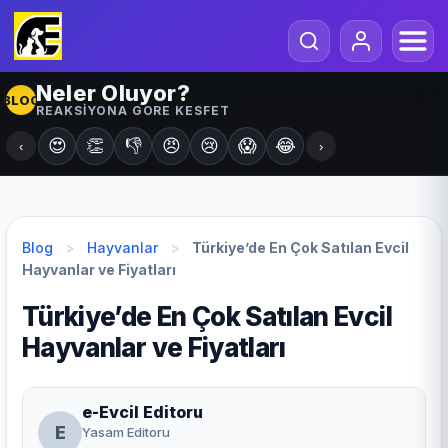
Neler Oluyor?
BLOG
REAKSIYONA GORE KESFET
😍
👏
👎
😠
😢
😱
😂
‹
›
Blog
>
Hayvanlar
>
Türkiye’de En Çok Satılan Evcil
Hayvanlar ve Fiyatları
Türkiye’de En Çok Satılan Evcil
Hayvanlar ve Fiyatları
e-Evcil Editoru
E
Yasam Editoru