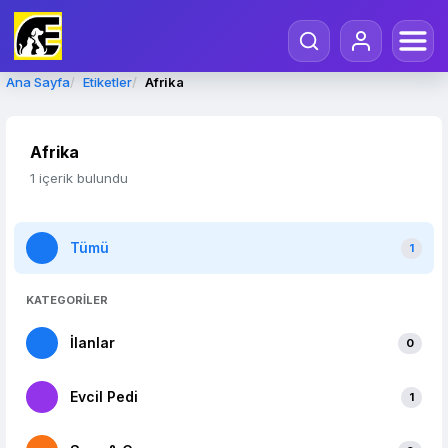
Ana Sayfa
Etiketler
Afrika
Afrika
1 içerik bulundu
Tümü
1
KATEGORİLER
İlanlar
0
Evcil Pedi
1