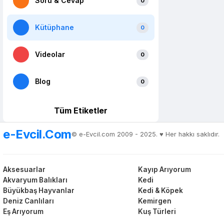
Soru & Cevap
0
Kütüphane
0
Videolar
0
Blog
0
Tüm Etiketler
e-Evcil.Com
© e-Evcil.com 2009 - 2025. ♥️ Her hakkı saklıdır.
Aksesuarlar
Kayıp Arıyorum
Akvaryum Balıkları
Kedi
Büyükbaş Hayvanlar
Kedi & Köpek
Deniz Canlıları
Kemirgen
Eş Arıyorum
Kuş Türleri