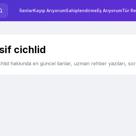
İlanlar
Kayıp Arıyorum
Sahiplendirme
Eş Arıyorum
Tür Re
if cichlid
chlid hakkında en güncel ilanlar, uzman rehber yazıları, sor