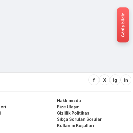
Görüş bildir
f
X
Ig
in
Hakkımızda
eri
Bize Ulaşın
i
Gizlilik Politikası
Sıkça Sorulan Sorular
Kullanım Koşulları