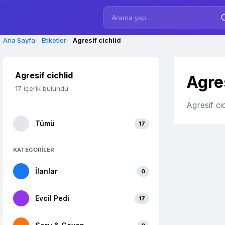
Ana Sayfa
Etiketler
Agresif cichlid
Agresif cichlid
Agres
17 içerik bulundu
Agresif ci
Tümü
17
KATEGORİLER
İlanlar
0
Evcil Pedi
17