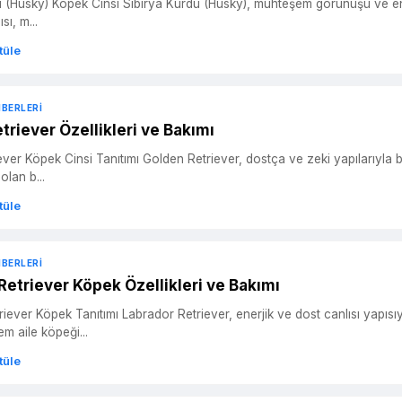
muhteşem görünüşü ve enerjik karakteriyle tanınan çarpıcı bir köpek cinsidir. Soğuk iklimlere
ı, m...
tüle
HBERLERI
triever Özellikleri ve Bakımı
r, dostça ve zeki yapılarıyla bilinen popüler bir köpek cinsidir. Orta büyüklükte, güçlü ve kaslı bir
olan b...
tüle
HBERLERI
Retriever Köpek Özellikleri ve Bakımı
erjik ve dost canlısı yapısıyla bilinen bir köpek cinsidir. İyi huylu doğası ve zeki yapısı
m aile köpeği...
tüle