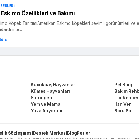
HBERLERI
Eskimo Özellikleri ve Bakımı
mo Köpek TanıtımıAmerikan Eskimo köpekleri sevimli görünümleri ve enerji
dardını te...
tüle
Küçükbaş Hayvanlar
Pet Blog
Kümes Hayvanları
Bakım Rehb
Sürüngen
Tür Rehber
Yem ve Mama
İlan Ver
Yuva Arıyorum
Soru Sor
elik Sözleşmesi
Destek Merkezi
Blog
Petler