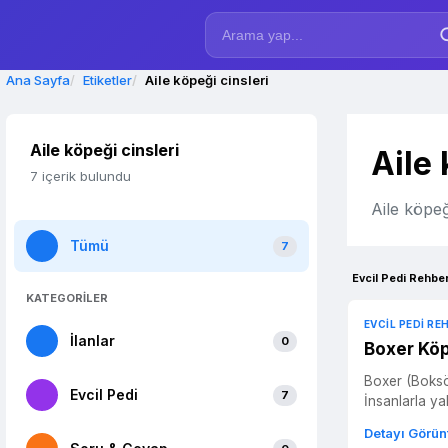
Ana Sayfa
Etiketler
Aile köpeği cinsleri
Aile köpeği cinsleri
Aile 
7 içerik bulundu
Aile köpeğ
Tümü
7
Evcil Pedi Rehber
KATEGORİLER
EVCIL PEDI RE
İlanlar
0
Boxer Köp
Boxer (Boksör) Köpek Tanıtımı Boxer, güçlü, cesur ve dost canlı
Evcil Pedi
7
İnsanlarla yakı
Detayı Görün