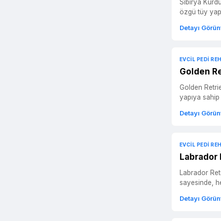
Sibirya Kurdu (Husky) Köpek Cinsi Sibirya Kurdu (Husky), 
özgü tüy yapıs
Detayı Görün
EVCIL PEDI RE
Golden Re
Golden Retriever Köpek Cinsi Tanıtımı Golden Retrieve
yapıya sahip 
Detayı Görün
EVCIL PEDI RE
Labrador 
Labrador Retriever Köpek Tanıtımı Labrador Retriever, en
sayesinde, he
Detayı Görün