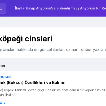
İlanlar
Kayıp Arıyorum
Sahiplendirme
Eş Arıyorum
Tür Re
köpeği cinsleri
i cinsleri hakkında en güncel ilanlar, uzman rehber yazıları
leri
HBERLERI
ek (Boksör) Özellikleri ve Bakımı
sı bir köpek cinsidir. Orta büyüklükte, kaslı yapılı ve enerjik bir yapıya sahiptir.
n ilişkiler...
tüle