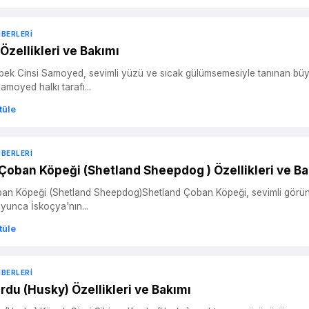
HBERLERI
zellikleri ve Bakımı
üçlü ve dayanıklı bir köpek cinsidir. Bu cins, Sibirya'da,
amoyed halkı tarafı...
tüle
HBERLERI
Çoban Köpeği (Shetland Sheepdog ) Özellikleri ve Ba
n Köpeği (Shetland Sheepdog)Shetland Çoban Köpeği, sevimli görünümü v
oyunca İskoçya'nın...
tüle
HBERLERI
rdu (Husky) Özellikleri ve Bakımı