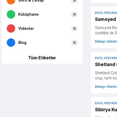
Soru & Cevap
0
EVCIL PEDI RE
Kütüphane
0
Samoyed Ö
Samoyed Köpek Cinsi Samoyed, sevimli yüzü ve sıcak gülümsemesiyle tanınan büyük, g
Videolar
0
özellikle de S
Detayı Görün
Blog
0
Tüm Etiketler
EVCIL PEDI RE
Shetland 
Shetland Çoba
olup, tarih b
Detayı Görün
EVCIL PEDI RE
Sibirya Ku