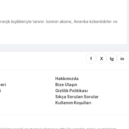
k kişilikleriyle tanınır. İsminin aksine, Amerika kökenlidirler ve
f
X
Ig
in
Hakkımızda
eri
Bize Ulaşın
i
Gizlilik Politikası
Sıkça Sorulan Sorular
Kullanım Koşulları