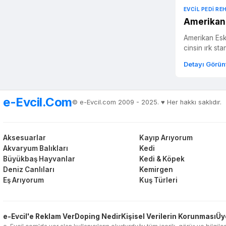
EVCIL PEDI RE
Amerikan 
Amerikan Eski
cinsin ırk stan
Detayı Görün
e-Evcil.Com
© e-Evcil.com 2009 - 2025. ♥️ Her hakkı saklıdır.
Aksesuarlar
Kayıp Arıyorum
Akvaryum Balıkları
Kedi
Büyükbaş Hayvanlar
Kedi & Köpek
Deniz Canlıları
Kemirgen
Eş Arıyorum
Kuş Türleri
e-Evcil'e Reklam Ver
Doping Nedir
Kişisel Verilerin Korunması
Üy