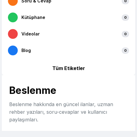
Soru & Cevap
0
Kütüphane
0
Videolar
0
Blog
0
Tüm Etiketler
Beslenme
Beslenme hakkında en güncel ilanlar, uzman
rehber yazıları, soru-cevaplar ve kullanıcı
paylaşımları.