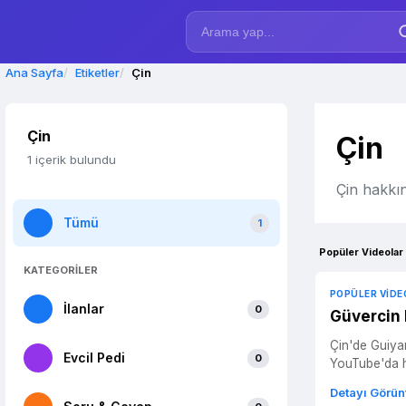
Ana Sayfa
Etiketler
Çin
Çin
Çin
1 içerik bulundu
Çin hakkın
Tümü
1
Popüler Videolar
KATEGORİLER
POPÜLER VIDE
İlanlar
0
Güvercin 
Çin'de Guiyan
Evcil Pedi
0
YouTube'da hı
Detayı Görün