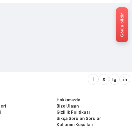
Görüş bildir
f
X
Ig
in
Hakkımızda
eri
Bize Ulaşın
i
Gizlilik Politikası
Sıkça Sorulan Sorular
Kullanım Koşulları