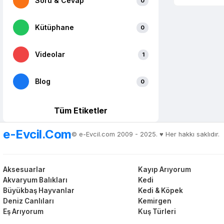
Soru & Cevap
0
Kütüphane
0
Videolar
1
Blog
0
Tüm Etiketler
e-Evcil.Com
© e-Evcil.com 2009 - 2025. ♥️ Her hakkı saklıdır.
Aksesuarlar
Kayıp Arıyorum
Akvaryum Balıkları
Kedi
Büyükbaş Hayvanlar
Kedi & Köpek
Deniz Canlıları
Kemirgen
Eş Arıyorum
Kuş Türleri