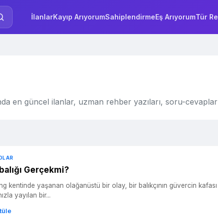
İlanlar
Kayıp Arıyorum
Sahiplendirme
Eş Arıyorum
Tür Re
da en güncel ilanlar, uzman rehber yazıları, soru-cevaplar 
OLAR
balığı Gerçekmi?
g kentinde yaşanan olağanüstü bir olay, bir balıkçının güvercin kafası 
zla yayılan bir...
tüle