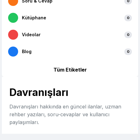
Soru & Cevap
0
Kütüphane
0
Videolar
0
Blog
0
Tüm Etiketler
Davranışları
Davranışları hakkında en güncel ilanlar, uzman
rehber yazıları, soru-cevaplar ve kullanıcı
paylaşımları.