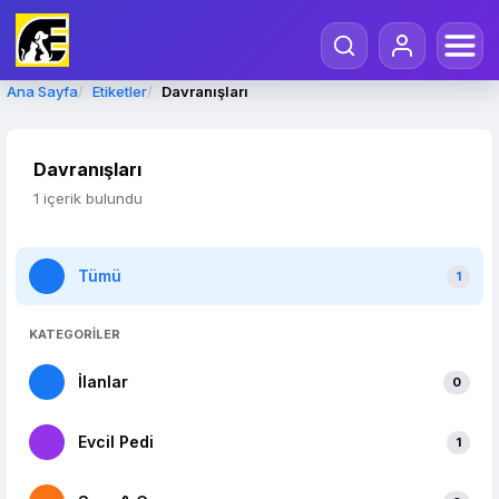
Ana Sayfa
Etiketler
Davranışları
Davranışları
1 içerik bulundu
Tümü
1
KATEGORİLER
İlanlar
0
Evcil Pedi
1