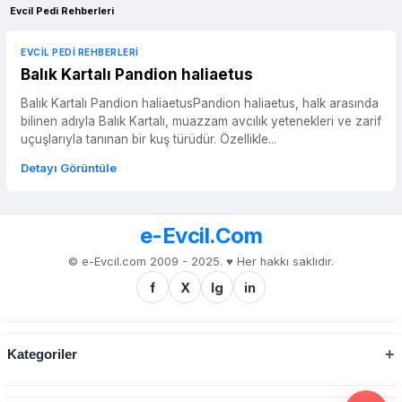
Evcil Pedi Rehberleri
EVCIL PEDI REHBERLERI
Balık Kartalı Pandion haliaetus
Balık Kartalı Pandion haliaetusPandion haliaetus, halk arasında
bilinen adıyla Balık Kartalı, muazzam avcılık yetenekleri ve zarif
uçuşlarıyla tanınan bir kuş türüdür. Özellikle...
Detayı Görüntüle
e-Evcil.Com
© e-Evcil.com 2009 - 2025. ♥️ Her hakkı saklıdır.
f
X
Ig
in
Kategoriler