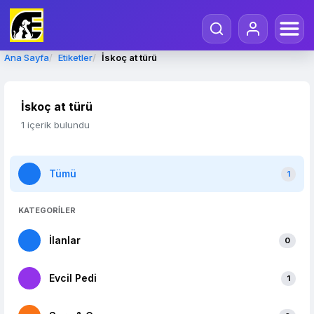
Ana Sayfa
Etiketler
İskoç at türü
İskoç at türü
1 içerik bulundu
Tümü
1
KATEGORİLER
İlanlar
0
Evcil Pedi
1