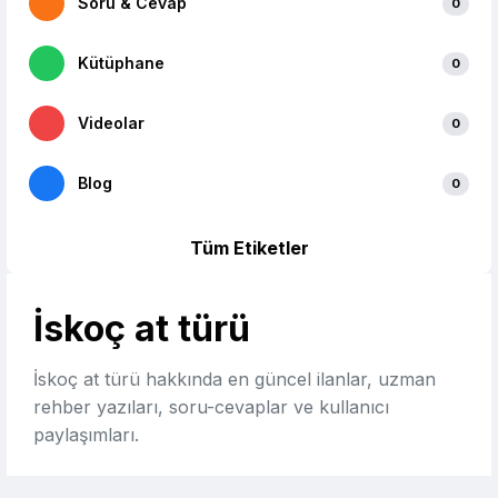
Soru & Cevap
0
Kütüphane
0
Videolar
0
Blog
0
Tüm Etiketler
İskoç at türü
İskoç at türü hakkında en güncel ilanlar, uzman
rehber yazıları, soru-cevaplar ve kullanıcı
paylaşımları.