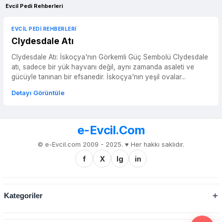
Evcil Pedi Rehberleri
EVCIL PEDI REHBERLERI
Clydesdale Atı
Clydesdale Atı: İskoçya'nın Görkemli Güç Sembolü Clydesdale
atı, sadece bir yük hayvanı değil, aynı zamanda asaleti ve
gücüyle tanınan bir efsanedir. İskoçya'nın yeşil ovalar...
Detayı Görüntüle
e-Evcil.Com
© e-Evcil.com 2009 - 2025. ♥️ Her hakkı saklıdır.
f
X
Ig
in
Kategoriler