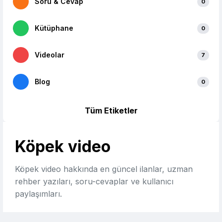
Soru & Cevap
0
Kütüphane
0
Videolar
7
Blog
0
Tüm Etiketler
Köpek video
Köpek video hakkında en güncel ilanlar, uzman
rehber yazıları, soru-cevaplar ve kullanıcı
paylaşımları.