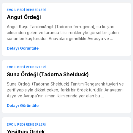
EVCIL PEDI REHBERLERI
Angut Ördeği
Angut Kuşu TanıtımıAngıt (Tadorna ferruginea), su kuşları
ailesinden gelen ve turuncu-tılısı renkleriyle görsel bir şölen
sunan bir kuş türüdür. Anavatanı genellikle Avrasya ve ...
Detayı Görüntüle
EVCIL PEDI REHBERLERI
Suna Ördeği (Tadorna Shelduck)
Suna Ördeği (Tadorna Shelduck) TanıtımıRengarenk tüyleri ve
zarif yapısıyla dikkat çeken, farklı bir ördek türüdür. Anavatanı
Asya ve Avrupa'nın ılıman iklimlerinde yer alan bu ...
Detayı Görüntüle
EVCIL PEDI REHBERLERI
Yeşilbaş Ördek