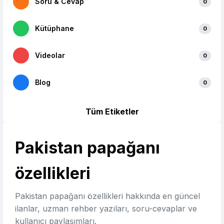
Soru & Cevap
0
Kütüphane
0
Videolar
0
Blog
0
Tüm Etiketler
Pakistan papağanı
özellikleri
Pakistan papağanı özellikleri hakkında en güncel
ilanlar, uzman rehber yazıları, soru-cevaplar ve
kullanıcı paylaşımları.