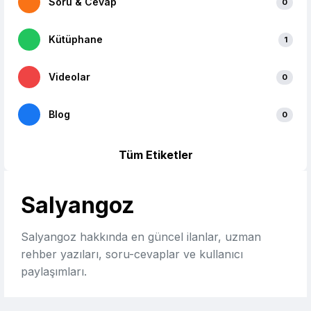
Soru & Cevap
0
Kütüphane
1
Videolar
0
Blog
0
Tüm Etiketler
Salyangoz
Salyangoz hakkında en güncel ilanlar, uzman
rehber yazıları, soru-cevaplar ve kullanıcı
paylaşımları.