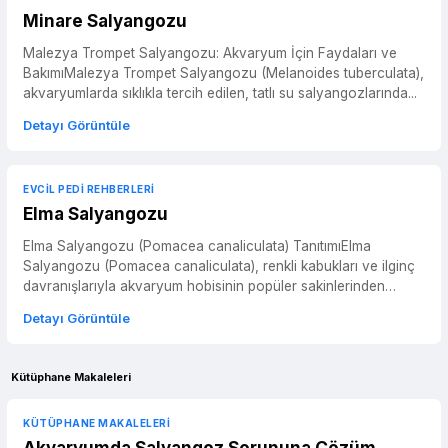
Minare Salyangozu
Malezya Trompet Salyangozu: Akvaryum İçin Faydaları ve
BakımıMalezya Trompet Salyangozu (Melanoides tuberculata),
akvaryumlarda sıklıkla tercih edilen, tatlı su salyangozlarında...
Detayı Görüntüle
EVCIL PEDI REHBERLERI
Elma Salyangozu
Elma Salyangozu (Pomacea canaliculata) TanıtımıElma
Salyangozu (Pomacea canaliculata), renkli kabukları ve ilginç
davranışlarıyla akvaryum hobisinin popüler sakinlerinden
biridi...
Detayı Görüntüle
Kütüphane Makaleleri
KÜTÜPHANE MAKALELERI