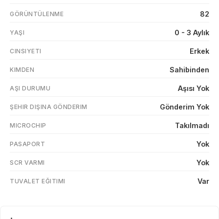
82
GÖRÜNTÜLENME
0 - 3 Aylık
YAŞI
Erkek
CINSIYETI
Sahibinden
KIMDEN
Aşısı Yok
AŞI DURUMU
Gönderim Yok
ŞEHIR DIŞINA GÖNDERIM
Takılmadı
MICROCHIP
Yok
PASAPORT
Yok
SCR VARMI
Var
TUVALET EĞITIMI