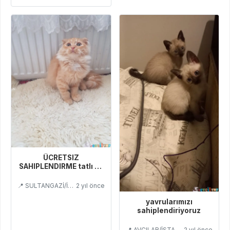
ÜCRETSIZ
SAHIPLENDIRME tatlı ve
sevecen bir yavru
📍 SULTANGAZİ/İSTANBUL
2 yıl önce
yavrularımızı
sahiplendiriyoruz
📍 AVCILAR/İSTANBUL
2 yıl önce