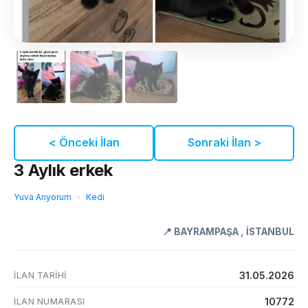
< Önceki İlan
Sonraki İlan >
3 Aylık erkek
Yuva Arıyorum
›
Kedi
📍
BAYRAMPAŞA
,
İSTANBUL
31.05.2026
İLAN TARIHI
10772
İLAN NUMARASI