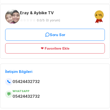
Eray & Aybike TV
4 YIL
☆
☆
☆
☆
☆
0.0/5 (0 yorum)
Soru Sor
❤ Favorilere Ekle
İletişim Bilgileri
📞
05424432732
WHATSAPP
💬
05424432732