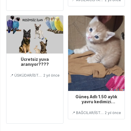
Ücretsiz yuva
aranıyor????
📍 ÜSKÜDAR/İSTANBUL
2 yıl önce
Güneş Adlı 1.50 aylık
yavru kedimizi
sahiplenecek birisini
arıyoruz
📍 BAĞCILAR/İSTANBUL
2 yıl önce