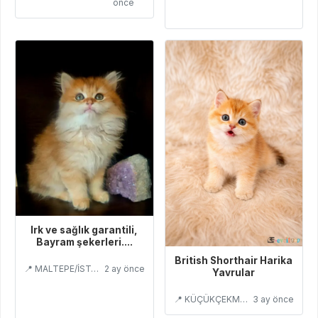
önce
Irk ve sağlık garantili,
Bayram şekerleri....
British Shorthair Harika
📍 MALTEPE/İSTANBUL
2 ay önce
Yavrular
📍 KÜÇÜKÇEKMECE/İSTANBUL
3 ay önce