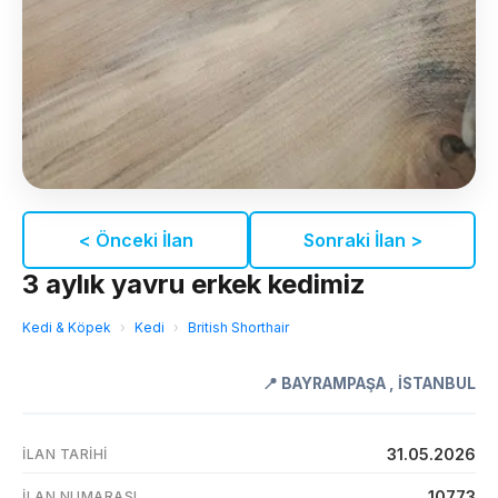
< Önceki İlan
Sonraki İlan >
3 aylık yavru erkek kedimiz
Kedi & Köpek
›
Kedi
›
British Shorthair
📍
BAYRAMPAŞA
,
İSTANBUL
31.05.2026
İLAN TARIHI
10773
İLAN NUMARASI