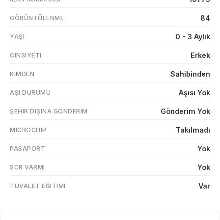
84
GÖRÜNTÜLENME
0 - 3 Aylık
YAŞI
Erkek
CINSIYETI
Sahibinden
KIMDEN
Aşısı Yok
AŞI DURUMU
Gönderim Yok
ŞEHIR DIŞINA GÖNDERIM
Takılmadı
MICROCHIP
Yok
PASAPORT
Yok
SCR VARMI
Var
TUVALET EĞITIMI