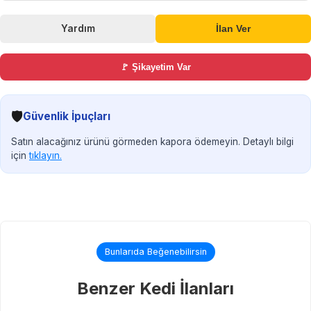
Yardım
İlan Ver
🚩 Şikayetim Var
🛡️
Güvenlik İpuçları
Satın alacağınız ürünü görmeden kapora ödemeyin. Detaylı bilgi
için
tıklayın.
Bunlarıda Beğenebilirsin
Benzer Kedi İlanları