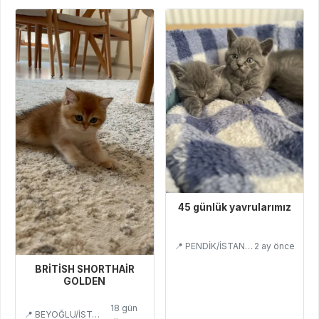
45 günlük yavrularımız
📍 PENDİK/İSTANBUL
2 ay önce
BRİTİSH SHORTHAİR
GOLDEN
18 gün
📍 BEYOĞLU/İSTANBUL