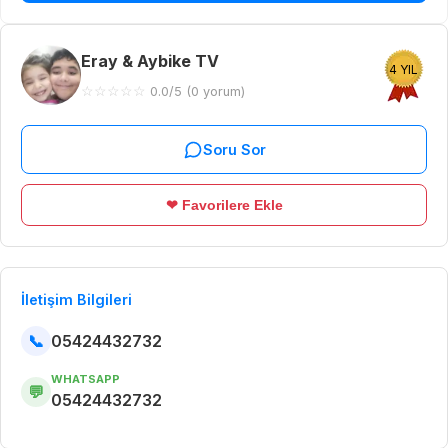
Eray & Aybike TV
4 YIL
☆
☆
☆
☆
☆
0.0/5 (0 yorum)
Soru Sor
❤ Favorilere Ekle
İletişim Bilgileri
📞
05424432732
WHATSAPP
💬
05424432732