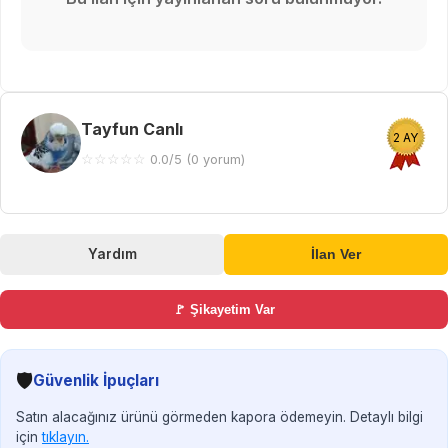
Tayfun Canlı
2 AY
☆
☆
☆
☆
☆
0.0/5 (0 yorum)
Yardım
İlan Ver
🚩 Şikayetim Var
🛡️
Güvenlik İpuçları
Satın alacağınız ürünü görmeden kapora ödemeyin. Detaylı bilgi
için
tıklayın.