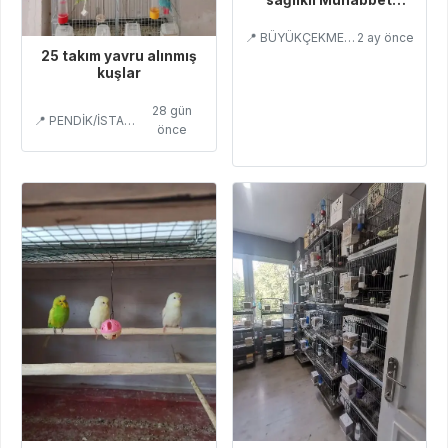
Kuşları
📍 BÜYÜKÇEKMECE/İSTANBUL
2 ay önce
25 takım yavru alınmış
kuşlar
28 gün
📍 PENDİK/İSTANBUL
önce