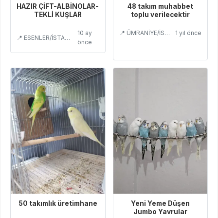
HAZIR ÇİFT-ALBİNOLAR-
48 takım muhabbet
TEKLİ KUŞLAR
toplu verilecektir
10 ay
📍 ÜMRANİYE/İSTANBUL
1 yıl önce
📍 ESENLER/İSTANBUL
önce
50 takımlık üretimhane
Yeni Yeme Düşen
Jumbo Yavrular