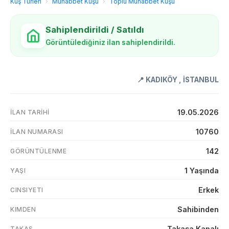
Kuş Türleri
›
Muhabbet Kuşu
›
Toplu Muhabbet Kuşu
Sahiplendirildi / Satıldı
Görüntülediğiniz ilan sahiplendirildi.
📍
KADIKÖY
,
İSTANBUL
19.05.2026
İLAN TARIHI
10760
İLAN NUMARASI
142
GÖRÜNTÜLENME
1 Yaşında
YAŞI
Erkek
CINSIYETI
Sahibinden
KIMDEN
Takasa Kapalı
TAKAS