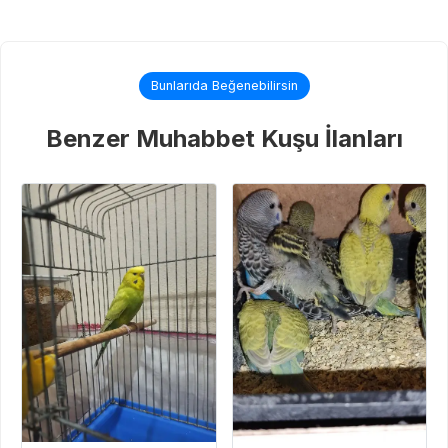
Bunlarıda Beğenebilirsin
Benzer Muhabbet Kuşu İlanları