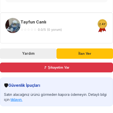
Tayfun Canlı
2 AY
☆
☆
☆
☆
☆
0.0/5 (0 yorum)
Yardım
İlan Ver
🚩 Şikayetim Var
🛡️
Güvenlik İpuçları
Satın alacağınız ürünü görmeden kapora ödemeyin. Detaylı bilgi
için
tıklayın.