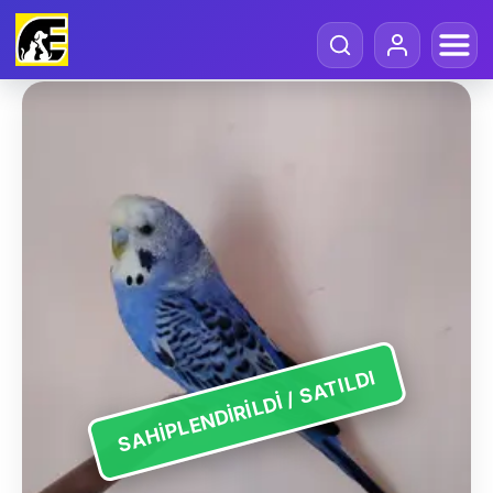
SAHIPLENDIRILDI / SATILDI