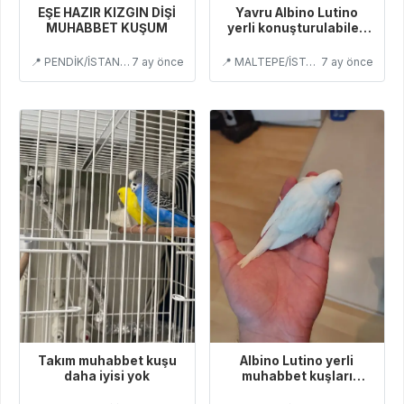
EŞE HAZIR KIZGIN DİŞİ
Yavru Albino Lutino
MUHABBET KUŞUM
yerli konuşturulabilen
alıştırılabilir
📍 PENDİK/İSTANBUL
7 ay önce
📍 MALTEPE/İSTANBUL
7 ay önce
Takım muhabbet kuşu
Albino Lutino yerli
daha iyisi yok
muhabbet kuşları
konuşabilen