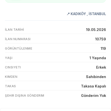
📍
KADIKÖY
,
İSTANBUL
19.05.2026
İLAN TARIHI
10759
İLAN NUMARASI
119
GÖRÜNTÜLENME
1 Yaşında
YAŞI
Erkek
CINSIYETI
Sahibinden
KIMDEN
Takasa Kapalı
TAKAS
Gönderim Yok
ŞEHIR DIŞINA GÖNDERIM