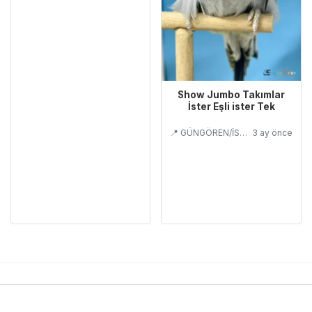
Show Jumbo Takımlar
İster Eşli ister Tek
📍 GÜNGÖREN/İSTANBUL
3 ay önce