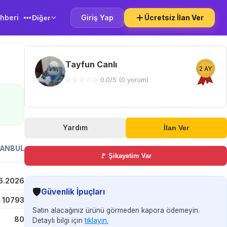
hberi
Giriş Yap
Ücretsiz İlan Ver
Diğer
Tayfun Canlı
2 AY
☆
☆
☆
☆
☆
0.0/5 (0 yorum)
Yardım
İlan Ver
TANBUL
🚩 Şikayetim Var
6.2026
🛡️
Güvenlik İpuçları
10793
Satın alacağınız ürünü görmeden kapora ödemeyin.
80
Detaylı bilgi için
tıklayın.