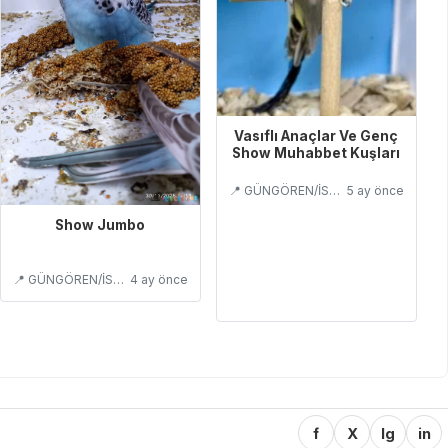
Vasıflı Anaçlar Ve Genç
Show Muhabbet Kuşları
📍 GÜNGÖREN/İSTANBUL
5 ay önce
Show Jumbo
📍 GÜNGÖREN/İSTANBUL
4 ay önce
f
X
Ig
in