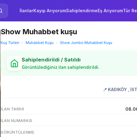
İlanlar
Kayıp Arıyorum
Sahiplendirme
Eş Arıyorum
Tür Re
Show Muhabbet kuşu
Kuş Türleri
›
Muhabbet Kuşu
›
Show Jumbo Muhabbet Kuşu
Sahiplendirildi / Satıldı
Görüntülediğiniz ilan sahiplendirildi.
📍
KADIKÖY
,
İS
08.0
İLAN TARIHI
İLAN NUMARASI
GÖRÜNTÜLENME