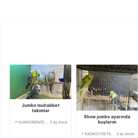
Jumbo muhabbet
takımlar
Show jumbo ayarında
kuşlarım
📍 GÜNGÖREN/İSTANBUL
3 ay önce
📍 KADIKÖY/İSTANBUL
3 ay önce