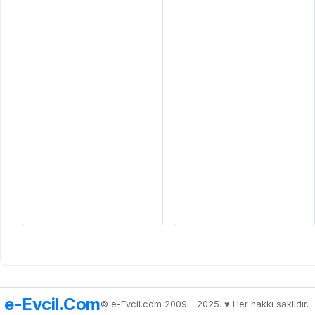
e-Evcil.Com
© e-Evcil.com 2009 - 2025. ♥️ Her hakkı saklıdır.