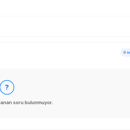
0 s
?
ınlanan soru bulunmuyor.