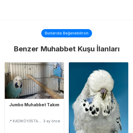
Bunlarıda Beğenebilirsin
Benzer Muhabbet Kuşu İlanları
Jumbo Muhabbet Takım
📍 KADIKÖY/İSTANBUL
3 ay önce