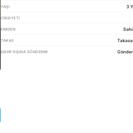
3 
YAŞI
CINSIYETI
Sahi
KIMDEN
Takasa
TAKAS
Gönder
ŞEHIR DIŞINA GÖNDERIM