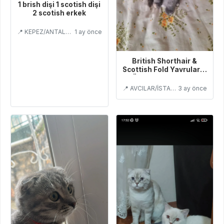
1 brish dişi 1 scotish dişi
2 scotish erkek
📍 KEPEZ/ANTALYA
1 ay önce
British Shorthair &
Scottish Fold Yavruları –
Özel Renkler / Ev O
📍 AVCILAR/İSTANBUL
3 ay önce