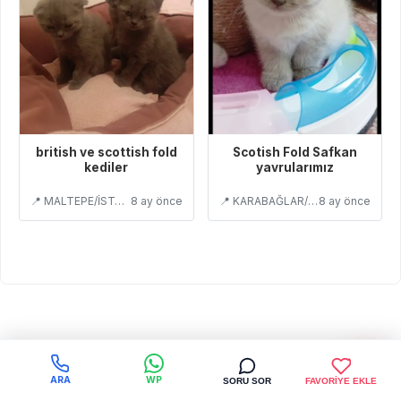
british ve scottish fold
Scotish Fold Safkan
kediler
yavrularımız
📍 MALTEPE/İSTANBUL
8 ay önce
📍 KARABAĞLAR/İZMİR
8 ay önce
ARA
WP
SORU SOR
FAVORİYE EKLE