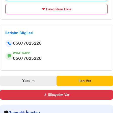
❤ Favorilere Ekle
İletişim Bilgileri
📞
05077025226
WHATSAPP
💬
05077025226
Yardım
İlan Ver
🚩 Şikayetim Var
🛡️
Güvenlik İpuçları