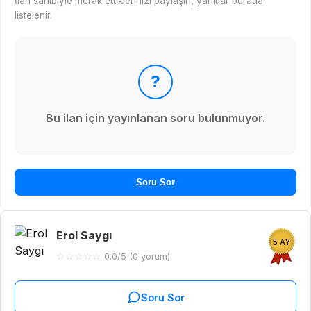
İlan sahibiyle merak ettiklerinizi paylaşın, yanıtlar burada
listelenir.
?
Bu ilan için yayınlanan soru bulunmuyor.
Soru Sor
Erol Saygı
5 AY
☆
☆
☆
☆
☆
0.0/5 (0 yorum)
Soru Sor