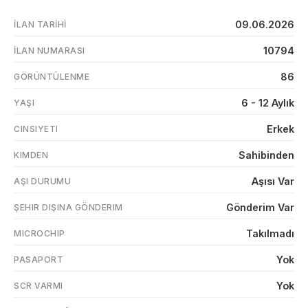
09.06.2026
İLAN TARIHI
10794
İLAN NUMARASI
86
GÖRÜNTÜLENME
6 - 12 Aylık
YAŞI
Erkek
CINSIYETI
Sahibinden
KIMDEN
Aşısı Var
AŞI DURUMU
Gönderim Var
ŞEHIR DIŞINA GÖNDERIM
Takılmadı
MICROCHIP
Yok
PASAPORT
Yok
SCR VARMI