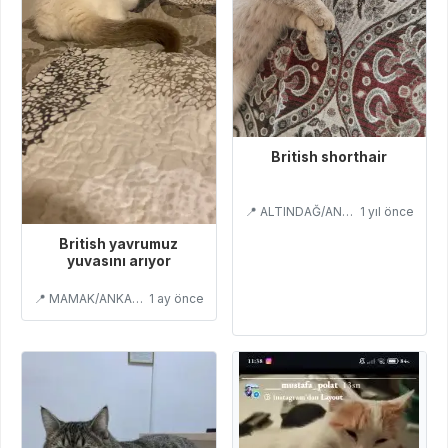
British shorthair
📍 ALTINDAĞ/ANKARA
1 yıl önce
British yavrumuz
yuvasını arıyor
📍 MAMAK/ANKARA
1 ay önce