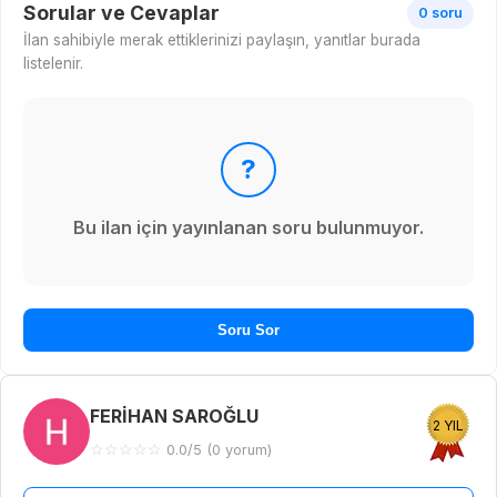
Sorular ve Cevaplar
0 soru
İlan sahibiyle merak ettiklerinizi paylaşın, yanıtlar burada
listelenir.
?
Bu ilan için yayınlanan soru bulunmuyor.
Soru Sor
FERİHAN SAROĞLU
2 YIL
☆
☆
☆
☆
☆
0.0/5 (0 yorum)