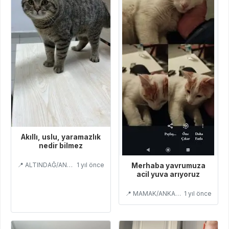
Akıllı, uslu, yaramazlık
nedir bilmez
📍 ALTINDAĞ/ANKARA
1 yıl önce
Merhaba yavrumuza
acil yuva arıyoruz
📍 MAMAK/ANKARA
1 yıl önce