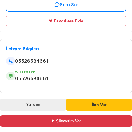
Soru Sor
❤ Favorilere Ekle
İletişim Bilgileri
📞
05526584661
WHATSAPP
💬
05526584661
Yardım
İlan Ver
🚩 Şikayetim Var