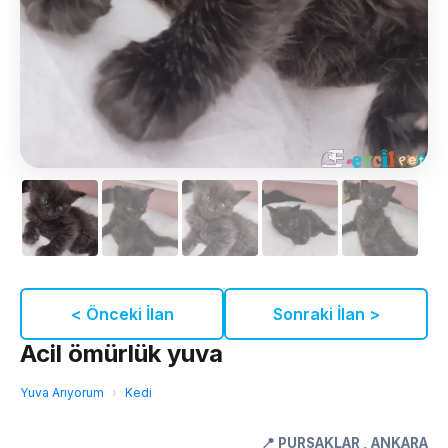
< Önceki İlan
Sonraki İlan >
Acil ömürlük yuva
Yuva Arıyorum
›
Kedi
📍
PURSAKLAR
,
ANKARA