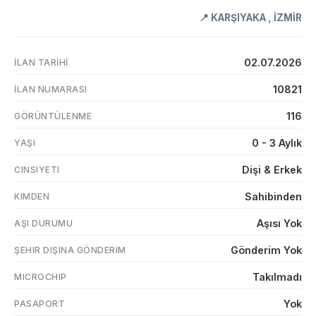
📍
KARŞIYAKA
,
İZMİR
02.07.2026
İLAN TARIHI
10821
İLAN NUMARASI
116
GÖRÜNTÜLENME
0 - 3 Aylık
YAŞI
Dişi & Erkek
CINSIYETI
Sahibinden
KIMDEN
Aşısı Yok
AŞI DURUMU
Gönderim Yok
ŞEHIR DIŞINA GÖNDERIM
Takılmadı
MICROCHIP
Yok
PASAPORT