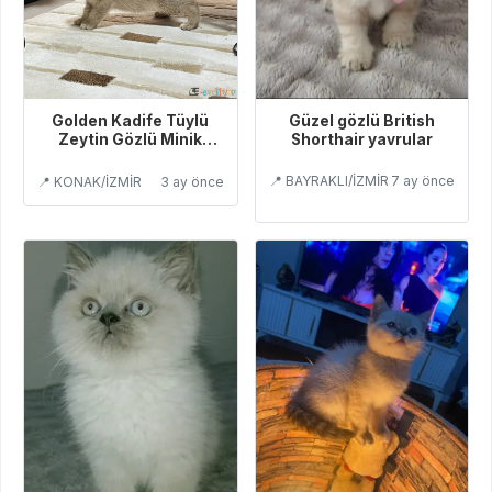
Güzel gözlü British
Golden Kadife Tüylü
Shorthair yavrular
Zeytin Gözlü Minik
Hanım
📍 BAYRAKLI/İZMİR
7 ay önce
📍 KONAK/İZMİR
3 ay önce