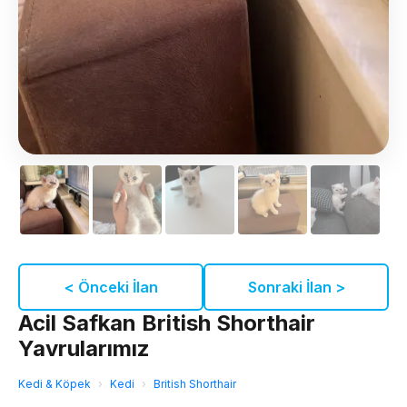
< Önceki İlan
Sonraki İlan >
Acil Safkan British Shorthair
Yavrularımız
Kedi & Köpek
›
Kedi
›
British Shorthair