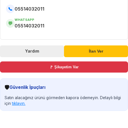
📞
05514032011
WHATSAPP
💬
05514032011
Yardım
İlan Ver
🚩 Şikayetim Var
🛡️
Güvenlik İpuçları
Satın alacağınız ürünü görmeden kapora ödemeyin. Detaylı bilgi
için
tıklayın.