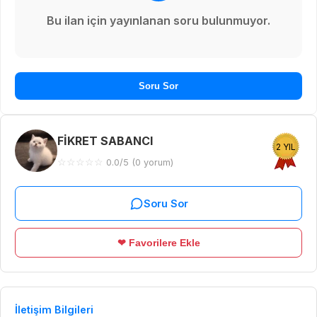
Bu ilan için yayınlanan soru bulunmuyor.
Soru Sor
FİKRET SABANCI
2 YIL
☆
☆
☆
☆
☆
0.0/5 (0 yorum)
Soru Sor
❤ Favorilere Ekle
İletişim Bilgileri