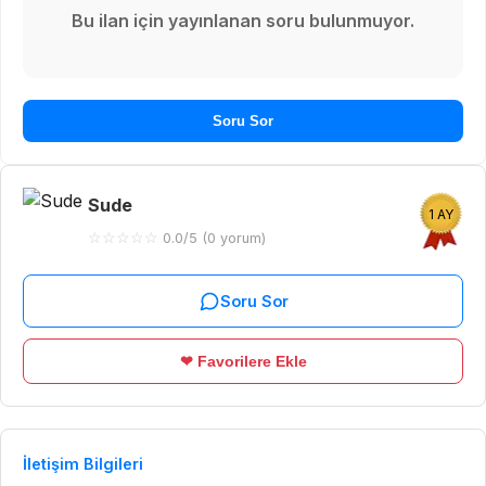
Bu ilan için yayınlanan soru bulunmuyor.
Soru Sor
Sude
1 AY
☆
☆
☆
☆
☆
0.0/5 (0 yorum)
Soru Sor
❤ Favorilere Ekle
İletişim Bilgileri