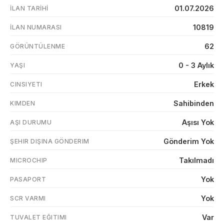
01.07.2026
İLAN TARIHI
10819
İLAN NUMARASI
62
GÖRÜNTÜLENME
0 - 3 Aylık
YAŞI
Erkek
CINSIYETI
Sahibinden
KIMDEN
Aşısı Yok
AŞI DURUMU
Gönderim Yok
ŞEHIR DIŞINA GÖNDERIM
Takılmadı
MICROCHIP
Yok
PASAPORT
Yok
SCR VARMI
Var
TUVALET EĞITIMI