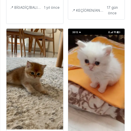
Ve Oyuncu
17 gün
📍 BİGADİÇ/BALIKESİR
1 yıl önce
📍 KEÇİÖREN/ANKARA
önce