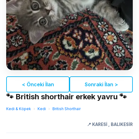
< Önceki İlan
Sonraki İlan >
🐾 British shorthair erkek yavru 🐾
Kedi & Köpek
›
Kedi
›
British Shorthair
📍
KARESİ
,
BALIKESİR