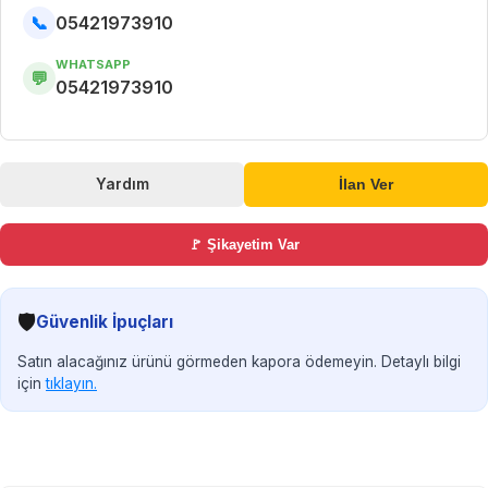
📞
05421973910
WHATSAPP
💬
05421973910
Yardım
İlan Ver
🚩 Şikayetim Var
🛡️
Güvenlik İpuçları
Satın alacağınız ürünü görmeden kapora ödemeyin. Detaylı bilgi
için
tıklayın.