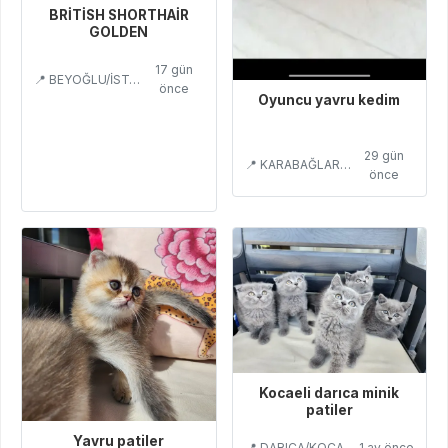
BRİTİSH SHORTHAİR
GOLDEN
17 gün
📍 BEYOĞLU/İSTANBUL
önce
Oyuncu yavru kedim
29 gün
📍 KARABAĞLAR/İZMİR
önce
Kocaeli darıca minik
patiler
Yavru patiler
📍 DARICA/KOCAELİ
1 ay önce