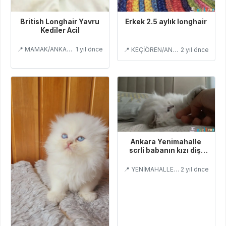
British Longhair Yavru
Erkek 2.5 aylık longhair
Kediler Acil
📍 MAMAK/ANKARA
1 yıl önce
📍 KEÇİÖREN/ANKARA
2 yıl önce
Ankara Yenimahalle
scrli babanın kızı dişi
oyuncudur
📍 YENİMAHALLE/ANKARA
2 yıl önce