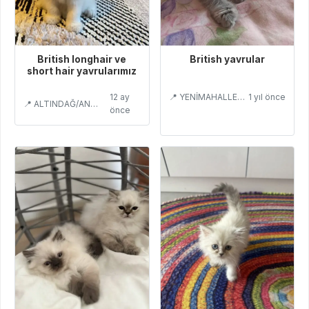
British longhair ve
British yavrular
short hair yavrularımız
12 ay
📍 YENİMAHALLE/ANKARA
1 yıl önce
📍 ALTINDAĞ/ANKARA
önce