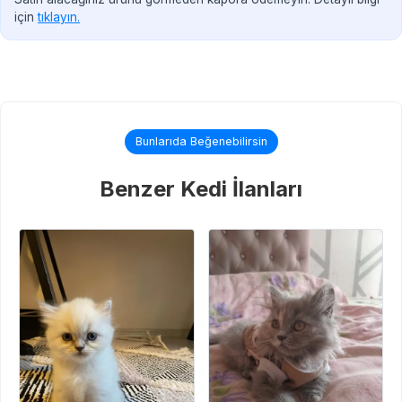
için
tıklayın.
Bunlarıda Beğenebilirsin
Benzer Kedi İlanları