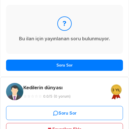
?
Bu ilan için yayınlanan soru bulunmuyor.
Soru Sor
Kedilerin dünyası
3 YIL
☆
☆
☆
☆
☆
0.0/5 (0 yorum)
Soru Sor