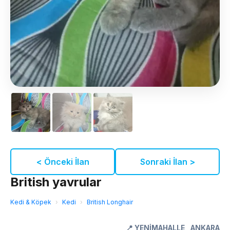
< Önceki İlan
Sonraki İlan >
British yavrular
Kedi & Köpek
›
Kedi
›
British Longhair
📍
YENİMAHALLE
,
ANKARA