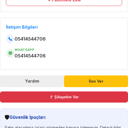
❤ Favorilere Ekle
İletişim Bilgileri
📞
05414544706
WHATSAPP
💬
05414544706
Yardım
İlan Ver
🚩 Şikayetim Var
🛡️
Güvenlik İpuçları
Satın alacağınız ürünü görmeden kapora ödemeyin. Detaylı bilgi