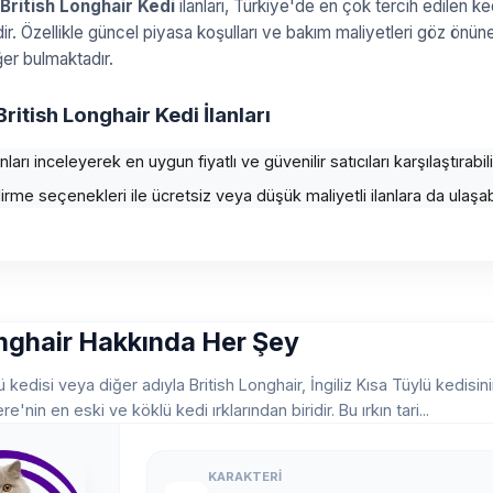
British Longhair Kedi
ilanları, Türkiye'de en çok tercih edilen kedi 
. Özellikle güncel piyasa koşulları ve bakım maliyetleri göz önüne al
er bulmaktadır.
 British Longhair Kedi İlanları
ları inceleyerek en uygun fiyatlı ve güvenilir satıcıları karşılaştırabili
rme seçenekleri ile ücretsiz veya düşük maliyetli ilanlara da ulaşabil
onghair Hakkında Her Şey
ü kedisi veya diğer adıyla British Longhair, İngiliz Kısa Tüylü kedisini
re'nin en eski ve köklü kedi ırklarından biridir. Bu ırkın tari...
KARAKTERI