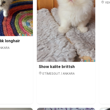
YEN
ık longhair
ANKARA
Show kalite brittsh
ETİMESGUT / ANKARA