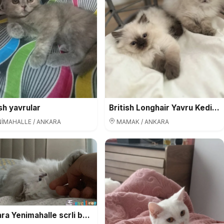
ish yavrular
British Longhair Yavru Kediler Acil
İMAHALLE / ANKARA
MAMAK / ANKARA
Ankara Yenimahalle scrli babanın kızı dişi oyuncudur