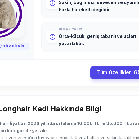
Sakin, bağımsız, sevecen ve uyuml
Fazla hareketli değildir.
KULAK YAPISI
Orta-küçük, geniş tabanlı ve uçları
yuvarlaktır.
/ TÜR BILGISI
Tüm Özellikleri G
 Longhair Kedi Hakkında Bilgi
hair fiyatları 2026 yılında ortalama 10.000 TL ile 35.000 TL aras
bu kategoride yer alır.
ir, uzun ve yoğun tüy yapısı, yuvarlak yüz hatları ve sakin karakteriyle 