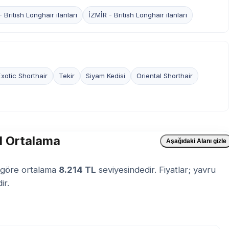
British Longhair ilanları
İZMİR - British Longhair ilanları
xotic Shorthair
Tekir
Siyam Kedisi
Oriental Shorthair
el Ortalama
Aşağıdaki Alanı gizle
e göre ortalama
8.214 TL
seviyesindedir. Fiyatlar; yavru
ir.