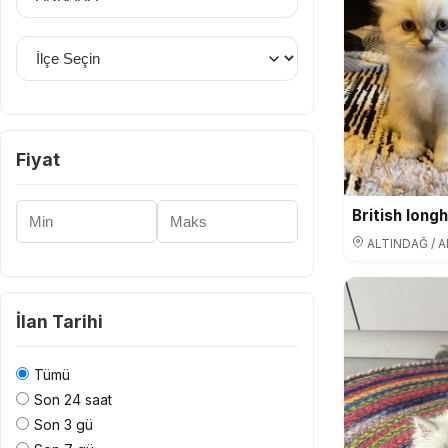
İlçe Seçin
Fiyat
Minimum Fiyat
Maksimum Fiyat
ALTINDAĞ / 
İlan Tarihi
Tümü
Son 24 saat
Son 3 gü