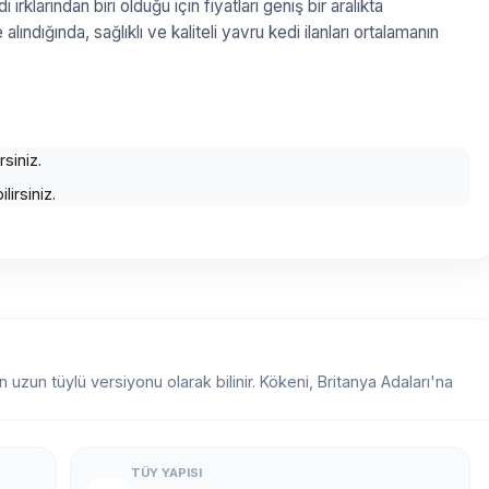
ırklarından biri olduğu için fiyatları geniş bir aralıkta
ındığında, sağlıklı ve kaliteli yavru kedi ilanları ortalamanın
rsiniz.
irsiniz.
n uzun tüylü versiyonu olarak bilinir. Kökeni, Britanya Adaları'na
TÜY YAPISI