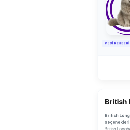
PEDI REHBERI 
British
British Long
seçenekleri 
British Longha