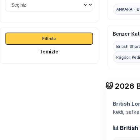
ANKARA - Bri
Benzer Kat
Filtrele
British Short
Temizle
Ragdoll Kedi
🐱 2026 B
British Lo
kedi, safka
📊 Britis