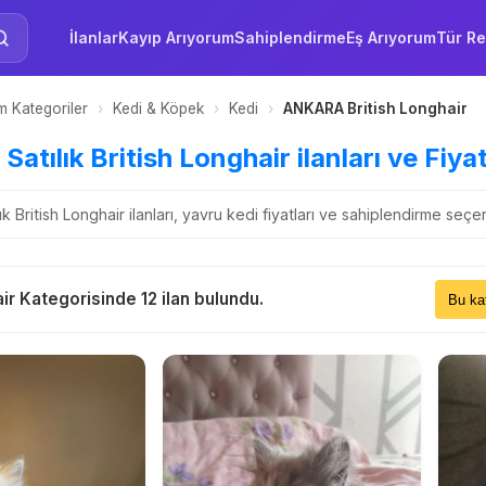
İlanlar
Kayıp Arıyorum
Sahiplendirme
Eş Arıyorum
Tür Re
 Kategoriler
›
Kedi & Köpek
›
Kedi
›
ANKARA British Longhair
tılık British Longhair ilanları ve Fiyat
k British Longhair ilanları, yavru kedi fiyatları ve sahiplendirme seç
Sıral
ir Kategorisinde 12 ilan bulundu.
Bu 