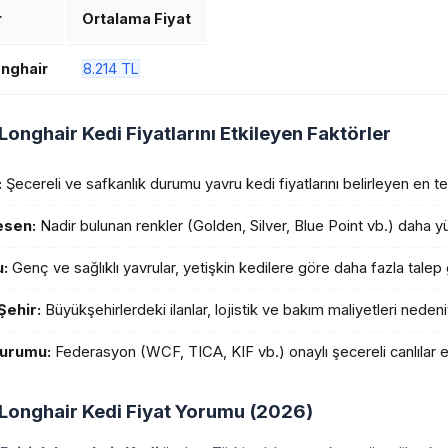
r
Ortalama Fiyat
onghair
8.214 TL
 Longhair Kedi Fiyatlarını Etkileyen Faktörler
:
Şecereli ve safkanlık durumu yavru kedi fiyatlarını belirleyen en t
esen:
Nadir bulunan renkler (Golden, Silver, Blue Point vb.) daha yüks
:
Genç ve sağlıklı yavrular, yetişkin kedilere göre daha fazla talep
Şehir:
Büyükşehirlerdeki ilanlar, lojistik ve bakım maliyetleri nedeni
urumu:
Federasyon (WCF, TICA, KIF vb.) onaylı şecereli canlılar 
h Longhair Kedi Fiyat Yorumu (2026)