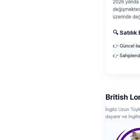
2026 yılında
değişmektedir
üzerinde değ
🔍 Satılık
👉 Güncel ilan
👉 Sahiplendi
British L
İngiliz Uzun Tüyl
dayanır ve İngilte