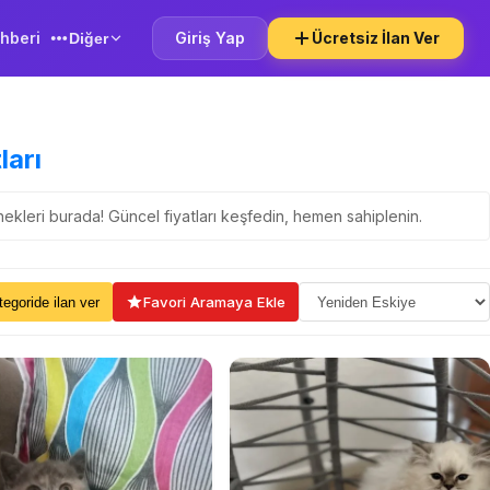
hberi
Giriş Yap
Ücretsiz İlan Ver
Diğer
ları
enekleri burada! Güncel fiyatları keşfedin, hemen sahiplenin.
ama Seçin
Favori Aramaya Ekle
kategoride ilan ver