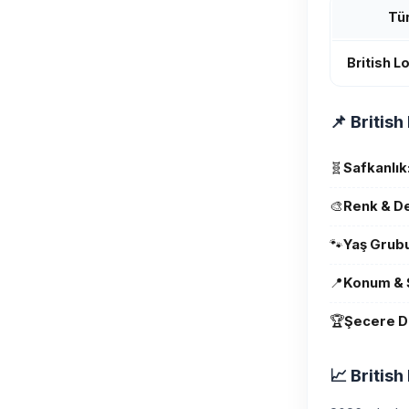
Tü
British L
📌 British
🧬
Safkanlık
🎨
Renk & D
🐾
Yaş Grubu
📍
Konum & 
🏆
Şecere D
📈 Britis