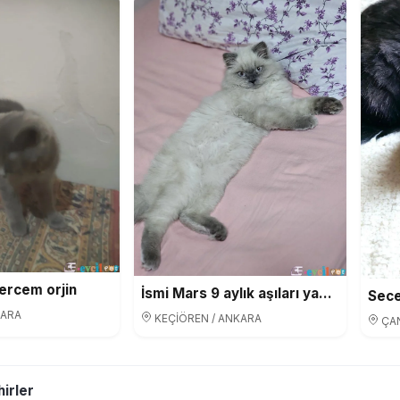
ercem orjin
İsmi Mars 9 aylık aşıları yapıldı
Secer
KARA
KEÇİÖREN / ANKARA
ÇAN
irler