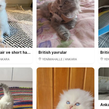
British longhair ve short hair yavrularımız
British yavrular
Brit
ANKARA
YENİMAHALLE / ANKARA
YEN