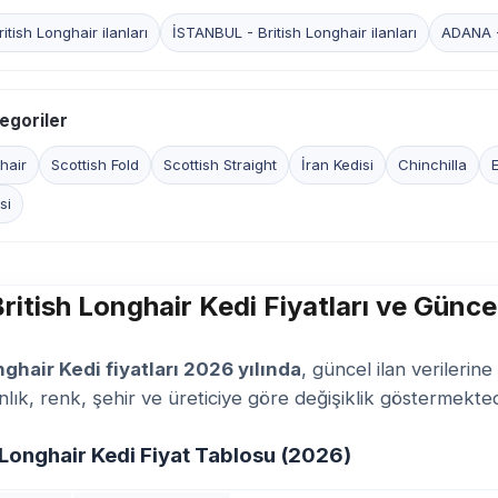
tish Longhair ilanları
İSTANBUL - British Longhair ilanları
ADANA - 
egoriler
hair
Scottish Fold
Scottish Straight
İran Kedisi
Chinchilla
E
si
ritish Longhair Kedi Fiyatları ve Günc
nghair Kedi fiyatları 2026 yılında
, güncel ilan verilerin
nlık, renk, şehir ve üreticiye göre değişiklik göstermekted
h Longhair Kedi Fiyat Tablosu (2026)