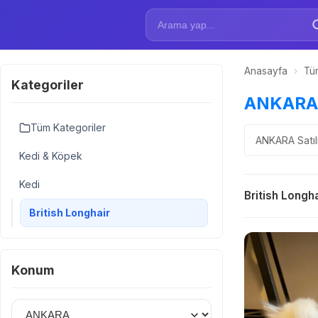
Anasayfa
›
Tüm
Kategoriler
ANKARA Sa
Tüm Kategoriler
ANKARA Satılı
Kedi & Köpek
Kedi
British Longha
British Longhair
Konum
İl Seçin