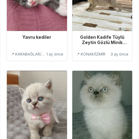
Yavru kediler
Golden Kadife Tüylü
Zeytin Gözlü Minik
Hanım
📍 KARABAĞLAR/İZMİR
1 ay önce
📍 KONAK/İZMİR
3 ay önce