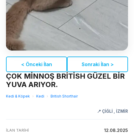
< Önceki İlan
Sonraki İlan >
ÇOK MİNNOŞ BRİTİSH GÜZEL BİR
YUVA ARIYOR.
Kedi & Köpek
›
Kedi
›
British Shorthair
📍
ÇİĞLİ
,
İZMİR
12.08.2025
İLAN TARIHI