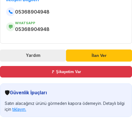
📞
05368904948
WHATSAPP
💬
05368904948
Yardım
İlan Ver
🚩 Şikayetim Var
🛡️
Güvenlik İpuçları
Satın alacağınız ürünü görmeden kapora ödemeyin. Detaylı bilgi
için
tıklayın.