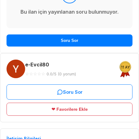
Bu ilan için yayınlanan soru bulunmuyor.
Soru Sor
e-Evcil80
11 AY
☆
☆
☆
☆
☆
0.0/5 (0 yorum)
Soru Sor
❤ Favorilere Ekle
İletişim Bilgileri