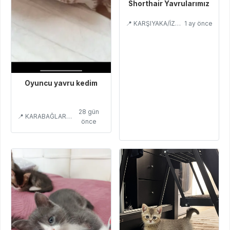
Shorthair Yavrularımız
📍 KARŞIYAKA/İZMİR
1 ay önce
Oyuncu yavru kedim
28 gün
📍 KARABAĞLAR/İZMİR
önce