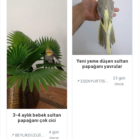
Yeni yeme düşen sultan
papağanı yavrular
23 gün
📍 ESENYURT/İSTANBUL
önce
3-4 aylık bebek sultan
papağanı çok cici
4 gün
📍 BEYLİKDÜZÜ/İSTANBUL
önce