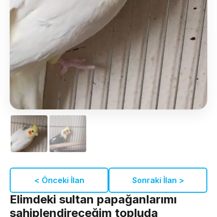
< Önceki İlan
Sonraki İlan >
Elimdeki sultan papağanlarımı
sahiplendireceğim topluda