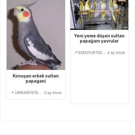
Yeni yeme düşen sultan
papağanı yavrular
📍 ESENYURT/İSTANBUL
4 ay önce
Konuşan erkek sultan
papagani
📍 ÜMRANİYE/İSTANBUL
3 ay önce