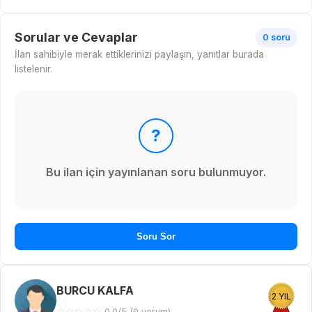
Sorular ve Cevaplar
0 soru
İlan sahibiyle merak ettiklerinizi paylaşın, yanıtlar burada
listelenir.
?
Bu ilan için yayınlanan soru bulunmuyor.
Soru Sor
BURCU KALFA
2 YIL
☆
☆
☆
☆
☆
0.0/5 (0 yorum)