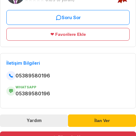
Soru Sor
❤ Favorilere Ekle
İletişim Bilgileri
📞
05389580196
WHATSAPP
💬
05389580196
Yardım
İlan Ver