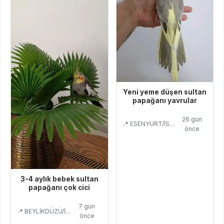
Yeni yeme düşen sultan
papağanı yavrular
26 gün
📍 ESENYURT/İSTANBUL
önce
3-4 aylık bebek sultan
papağanı çok cici
7 gün
📍 BEYLİKDÜZÜ/İSTANBUL
önce