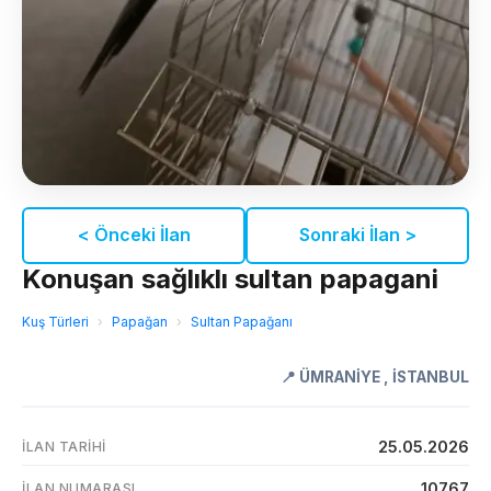
< Önceki İlan
Sonraki İlan >
Konuşan sağlıklı sultan papagani
Kuş Türleri
›
Papağan
›
Sultan Papağanı
📍
ÜMRANİYE
,
İSTANBUL
25.05.2026
İLAN TARIHI
10767
İLAN NUMARASI