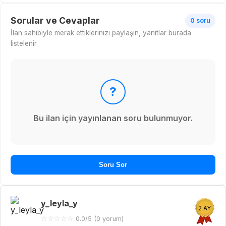
Sorular ve Cevaplar
0 soru
İlan sahibiyle merak ettiklerinizi paylaşın, yanıtlar burada
listelenir.
?
Bu ilan için yayınlanan soru bulunmuyor.
Soru Sor
y_leyla_y
2 AY
☆
☆
☆
☆
☆
0.0/5 (0 yorum)