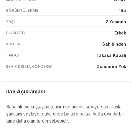
195
GÖRÜNTÜLENME
2 Yaşında
YAŞI
Erkek
CINSIYETI
Sahibinden
KIMDEN
Takasa Kapalı
TAKAS
Gönderim Yok
ŞEHIR DIŞINA GÖNDERIM
İlan Açıklaması
Babacik,cicikuş,aşkım,canım ve anneni seviyorsan alkışla
şarkısını söylüyor.daha önce bu türe bakan hatta evinde bir
tane daha olan tercih sebebidir.