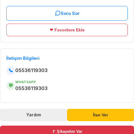
Soru Sor
❤ Favorilere Ekle
İletişim Bilgileri
📞
05536119303
WHATSAPP
💬
05536119303
Yardım
İlan Ver
🚩 Şikayetim Var