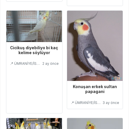
Cicikuş diyebiliyo bi kaç
kelime söylüyor
📍 ÜMRANİYE/İSTANBUL
2 ay önce
Konuşan erkek sultan
papagani
📍 ÜMRANİYE/İSTANBUL
3 ay önce