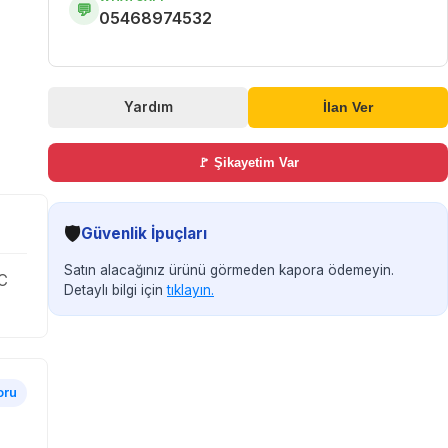
💬
05468974532
Yardım
İlan Ver
🚩 Şikayetim Var
🛡️
Güvenlik İpuçları
Satın alacağınız ürünü görmeden kapora ödemeyin.
KC
Detaylı bilgi için
tıklayın.
oru