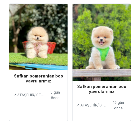
Safkan pomeranian boo
yavrularımız
Safkan pomeranian boo
yavrularımız
5 gün
📍 ATAŞEHİR/İSTANBUL
önce
19 gün
📍 ATAŞEHİR/İSTANBUL
önce