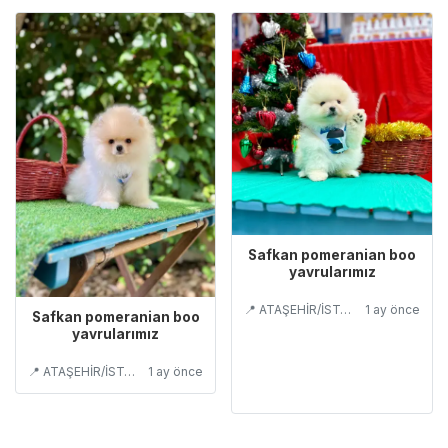
Safkan pomeranian boo
yavrularımız
📍 ATAŞEHİR/İSTANBUL
1 ay önce
Safkan pomeranian boo
yavrularımız
📍 ATAŞEHİR/İSTANBUL
1 ay önce