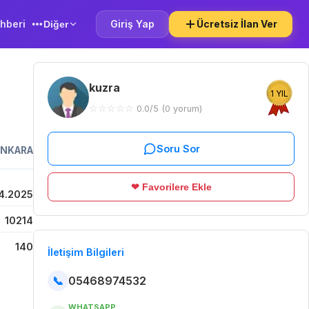
hberi
Giriş Yap
Ücretsiz İlan Ver
Diğer
kuzra
1 YIL
☆
☆
☆
☆
☆
0.0/5 (0 yorum)
Soru Sor
ANKARA
❤ Favorilere Ekle
4.2025
10214
140
İletişim Bilgileri
📞
05468974532
WHATSAPP