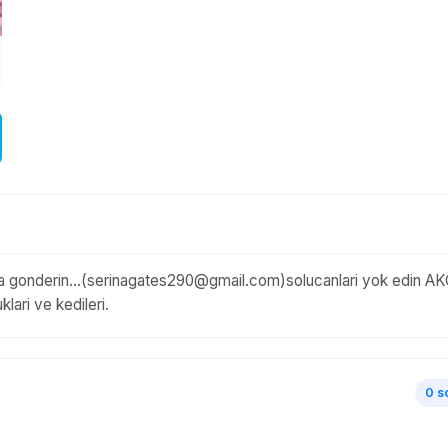
ta gonderin...(serinagates290@gmail.com)solucanlari yok edin A
klari ve kedileri.
0 s