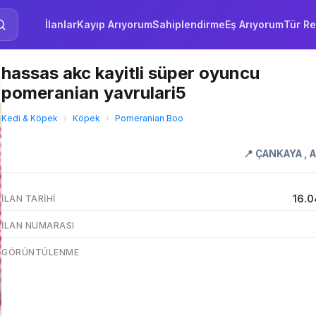
İlanlar
Kayıp Arıyorum
Sahiplendirme
Eş Arıyorum
Tür Re
hassas akc kayitli süper oyuncu
pomeranian yavrulari5
Kedi & Köpek
›
Köpek
›
Pomeranian Boo
📍
ÇANKAYA
,
16.0
İLAN TARIHI
İLAN NUMARASI
GÖRÜNTÜLENME