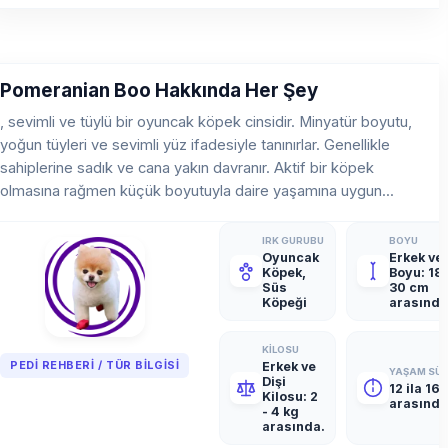
Pomeranian Boo Hakkında Her Şey
, sevimli ve tüylü bir oyuncak köpek cinsidir. Minyatür boyutu,
yoğun tüyleri ve sevimli yüz ifadesiyle tanınırlar. Genellikle
sahiplerine sadık ve cana yakın davranır. Aktif bir köpek
olmasına rağmen küçük boyutuyla daire yaşamına uygun...
IRK GURUBU
BOYU
Oyuncak
Erkek ve 
Köpek,
Boyu: 18 
Süs
30 cm
Köpeği
arasında
KILOSU
PEDI REHBERI / TÜR BILGISI
Erkek ve
YAŞAM SÜR
Dişi
12 ila 16 
Kilosu: 2
arasında
- 4 kg
arasında.