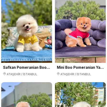
Safkan Pomeranian Boo Yavruları – Secereli, Aşılı ve Tuvalet Eğitimli
Mini Boo Pomeranian Yavruları ve Yetişkinler
ATAŞEHİR / İSTANBUL
ATAŞEHİR / İSTANBUL