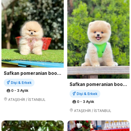
Safkan pomeranian boo yavrularımız
⚥ Dişi & Erkek
Safkan pomeranian boo yavrularımız
🎂 0 - 3 Aylık
⚥ Dişi & Erkek
ATAŞEHİR / İSTANBUL
🎂 0 - 3 Aylık
ATAŞEHİR / İSTANBUL