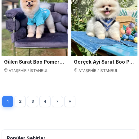
Gülen Surat Boo Pomeranian Yavruları – Safkan, Aşılı Tuvalet Eğitimli
Gerçek Ayi Surat Boo Pomeranian Yavrularımız
ATAŞEHİR / İSTANBUL
ATAŞEHİR / İSTANBUL
1
2
3
4
›
»
Popüler Şehirler