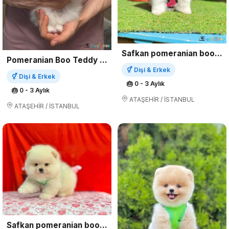
Safkan pomeranian boo yavrularımız
Pomeranian Boo Teddy Bear Ayiciklar
⚥ Dişi & Erkek
⚥ Dişi & Erkek
🎂 0 - 3 Aylık
🎂 0 - 3 Aylık
ATAŞEHİR / İSTANBUL
ATAŞEHİR / İSTANBUL
Safkan pomeranian boo yavrularımız