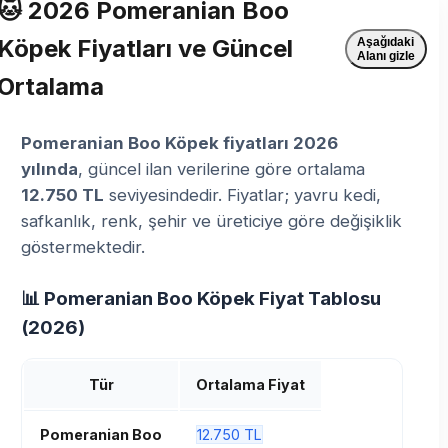
🐱 2026 Pomeranian Boo
Köpek Fiyatları ve Güncel
Aşağıdaki
Alanı gizle
Ortalama
Pomeranian Boo Köpek fiyatları 2026
yılında
, güncel ilan verilerine göre ortalama
12.750 TL
seviyesindedir. Fiyatlar; yavru kedi,
safkanlık, renk, şehir ve üreticiye göre değişiklik
göstermektedir.
📊 Pomeranian Boo Köpek Fiyat Tablosu
(2026)
Tür
Ortalama Fiyat
Pomeranian Boo
12.750 TL