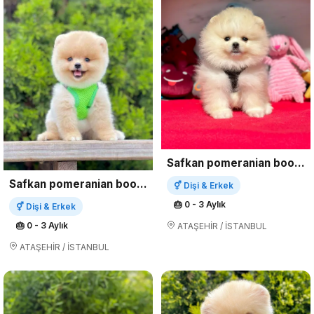
Safkan pomeranian boo yavrularımız
Safkan pomeranian boo yavrularımız
⚥ Dişi & Erkek
🎂 0 - 3 Aylık
⚥ Dişi & Erkek
🎂 0 - 3 Aylık
ATAŞEHİR / İSTANBUL
ATAŞEHİR / İSTANBUL