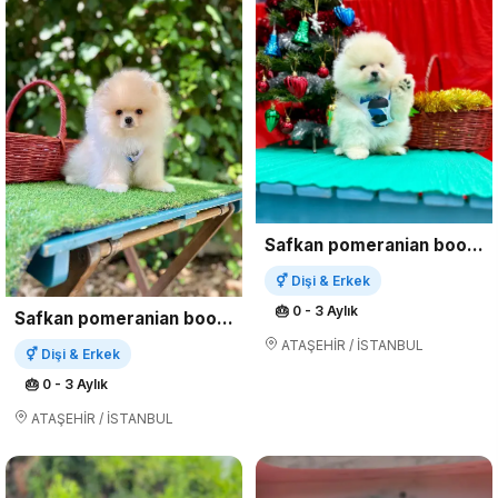
Safkan pomeranian boo yavrularımız
⚥ Dişi & Erkek
🎂 0 - 3 Aylık
Safkan pomeranian boo yavrularımız
ATAŞEHİR / İSTANBUL
⚥ Dişi & Erkek
🎂 0 - 3 Aylık
ATAŞEHİR / İSTANBUL