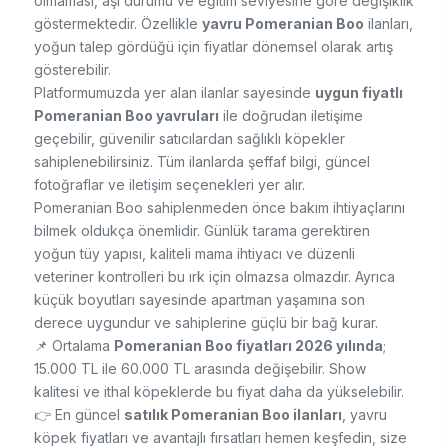
olmaması, aşı durumu ve eğitim seviyesine göre değişiklik
göstermektedir. Özellikle
yavru Pomeranian Boo
ilanları,
yoğun talep gördüğü için fiyatlar dönemsel olarak artış
gösterebilir.
Platformumuzda yer alan ilanlar sayesinde
uygun fiyatlı
Pomeranian Boo yavruları
ile doğrudan iletişime
geçebilir, güvenilir satıcılardan sağlıklı köpekler
sahiplenebilirsiniz. Tüm ilanlarda şeffaf bilgi, güncel
fotoğraflar ve iletişim seçenekleri yer alır.
Pomeranian Boo sahiplenmeden önce bakım ihtiyaçlarını
bilmek oldukça önemlidir. Günlük tarama gerektiren
yoğun tüy yapısı, kaliteli mama ihtiyacı ve düzenli
veteriner kontrolleri bu ırk için olmazsa olmazdır. Ayrıca
küçük boyutları sayesinde apartman yaşamına son
derece uygundur ve sahiplerine güçlü bir bağ kurar.
📌 Ortalama
Pomeranian Boo fiyatları 2026 yılında
;
15.000 TL ile 60.000 TL arasında değişebilir. Show
kalitesi ve ithal köpeklerde bu fiyat daha da yükselebilir.
👉 En güncel
satılık Pomeranian Boo ilanları
, yavru
köpek fiyatları ve avantajlı fırsatları hemen keşfedin, size