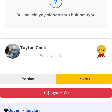
?
Bu ilan için yayınlanan soru bulunmuyor.
Tayfun Canlı
2 AY
☆
☆
☆
☆
☆
0.0/5 (0 yorum)
Yardım
İlan Ver
🚩 Şikayetim Var
🛡️
Güvenlik İpuçları