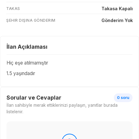
Takasa Kapalı
TAKAS
Gönderim Yok
ŞEHIR DIŞINA GÖNDERIM
İlan Açıklaması
Hiç eşe atılmamıştır
1.5 yaşındadır
Sorular ve Cevaplar
0 soru
İlan sahibiyle merak ettiklerinizi paylaşın, yanıtlar burada
listelenir.