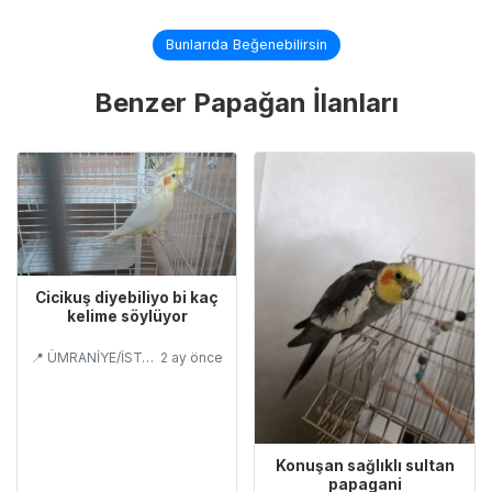
Bunlarıda Beğenebilirsin
Benzer Papağan İlanları
Cicikuş diyebiliyo bi kaç
kelime söylüyor
📍 ÜMRANİYE/İSTANBUL
2 ay önce
Konuşan sağlıklı sultan
papagani