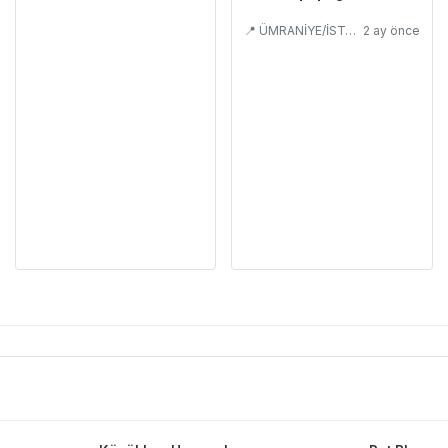
📍 ÜMRANİYE/İSTANBUL
2 ay önce