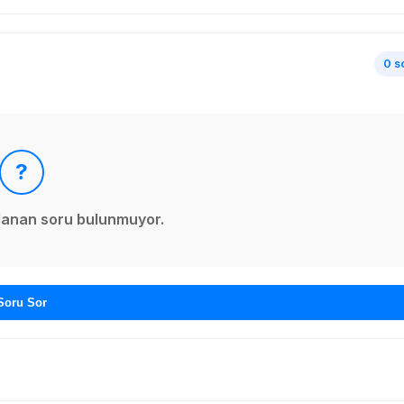
0 s
?
ınlanan soru bulunmuyor.
Soru Sor