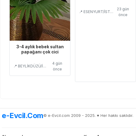
23 gün
📍 ESENYURT/İSTANBUL
önce
3-4 aylık bebek sultan
papağanı çok cici
4 gün
📍 BEYLİKDÜZÜ/İSTANBUL
önce
e-Evcil.Com
© e-Evcil.com 2009 - 2025. ♥️ Her hakkı saklıdır.