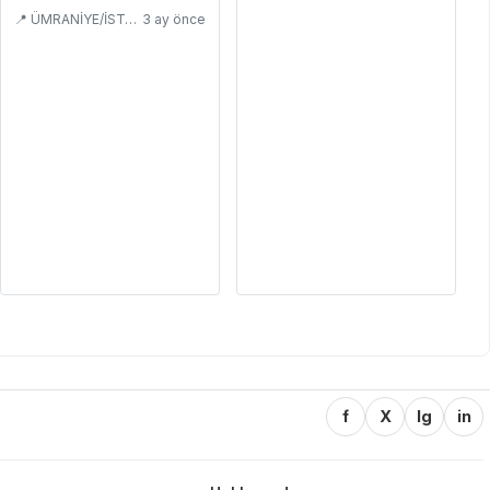
📍 ÜMRANİYE/İSTANBUL
3 ay önce
f
X
Ig
in