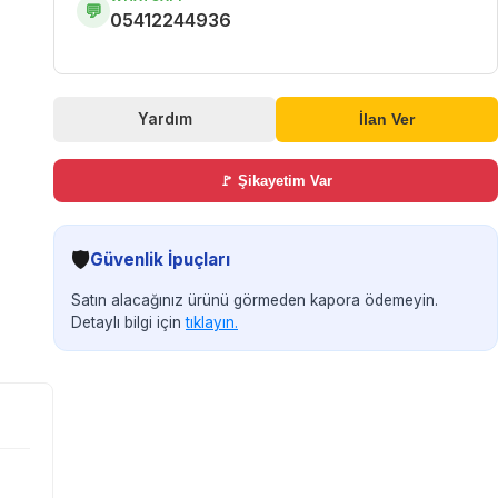
💬
05412244936
Yardım
İlan Ver
🚩 Şikayetim Var
🛡️
Güvenlik İpuçları
Satın alacağınız ürünü görmeden kapora ödemeyin.
Detaylı bilgi için
tıklayın.