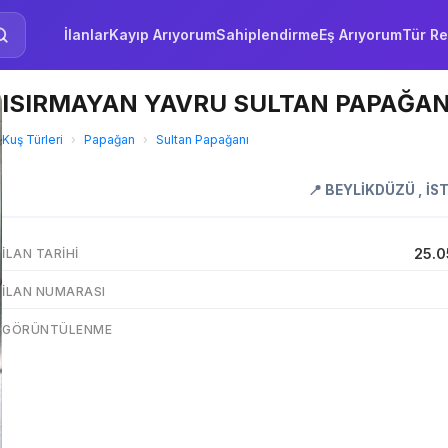
İlanlar
Kayıp Arıyorum
Sahiplendirme
Eş Arıyorum
Tür Re
ISIRMAYAN YAVRU SULTAN PAPAĞAN
Kuş Türleri
›
Papağan
›
Sultan Papağanı
📍
BEYLİKDÜZÜ
,
İS
25.0
İLAN TARIHI
İLAN NUMARASI
GÖRÜNTÜLENME