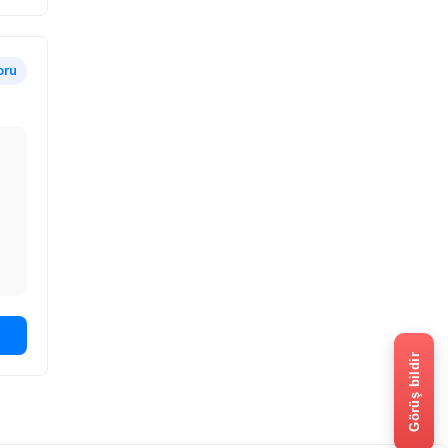
oru
Görüş bildir