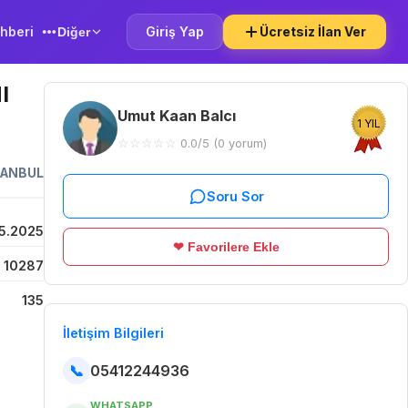
hberi
Giriş Yap
Ücretsiz İlan Ver
Diğer
I
Umut Kaan Balcı
1 YIL
☆
☆
☆
☆
☆
0.0/5 (0 yorum)
TANBUL
Soru Sor
5.2025
❤ Favorilere Ekle
10287
135
İletişim Bilgileri
📞
05412244936
WHATSAPP