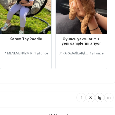
Karam Toy Poodle
Oyuncu yavrularımız
yeni sahiplerini arıyor
📍 MENEMEN/İZMİR
1 yıl önce
📍 KARABAĞLAR/İZMİR
1 yıl önce
f
X
Ig
in