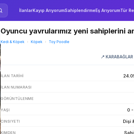
İlanlar
Kayıp Arıyorum
Sahiplendirme
Eş Arıyorum
Tür Re
Oyuncu yavrularımız yeni sahiplerini a
Kedi & Köpek
›
Köpek
›
Toy Poodle
📍
KARABAĞLAR
24.0
İLAN TARIHI
İLAN NUMARASI
GÖRÜNTÜLENME
0 -
YAŞI
Dişi 
CINSIYETI
Sahi
KIMDEN