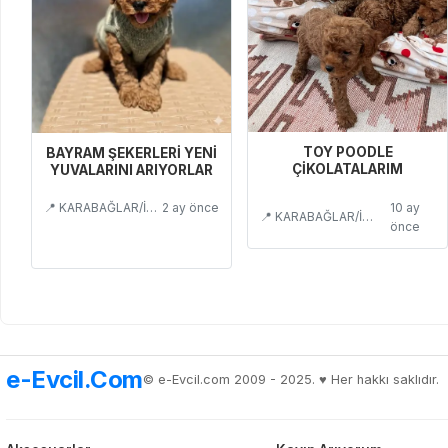
TOY POODLE
BAYRAM ŞEKERLERİ YENİ
ÇİKOLATALARIM
YUVALARINI ARIYORLAR
10 ay
📍 KARABAĞLAR/İZMİR
2 ay önce
📍 KARABAĞLAR/İZMİR
önce
e-Evcil.Com
© e-Evcil.com 2009 - 2025. ♥️ Her hakkı saklıdır.