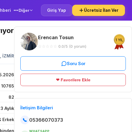
hberi
Giriş Yap
Ücretsiz İlan Ver
Diğer
rıyor
Erencan Tosun
1 YIL
☆
☆
☆
☆
☆
0.0/5 (0 yorum)
,
İZMİR
Soru Sor
5.2026
❤ Favorilere Ekle
10765
82
İletişim Bilgileri
 3 Aylık
📞
05366070373
& Erkek
binden
WHATSAPP