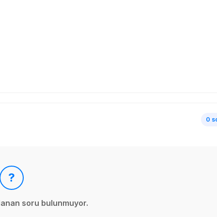
0 s
?
ınlanan soru bulunmuyor.