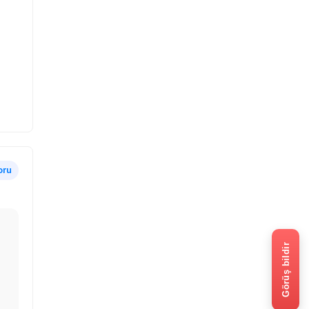
oru
Görüş bildir