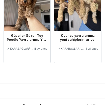
Güzeller Güzeli Toy
Oyuncu yavrularımız
Poodle Yavrularımız Yeni
yeni sahiplerini arıyor
Yuvasını Arıyor
📍 KARABAĞLAR/İZMİR
11 ay önce
📍 KARABAĞLAR/İZMİR
1 yıl önce