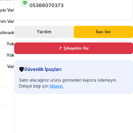
💬
05366070373
ısı Var
im Var
Yardım
İlan Ver
kılmadı
Yok
🚩 Şikayetim Var
Yok
Var
🛡️
Güvenlik İpuçları
Satın alacağınız ürünü görmeden kapora ödemeyin.
Detaylı bilgi için
tıklayın.