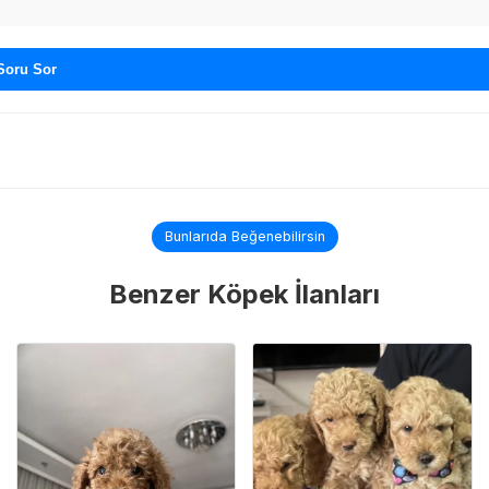
Soru Sor
Bunlarıda Beğenebilirsin
Benzer Köpek İlanları