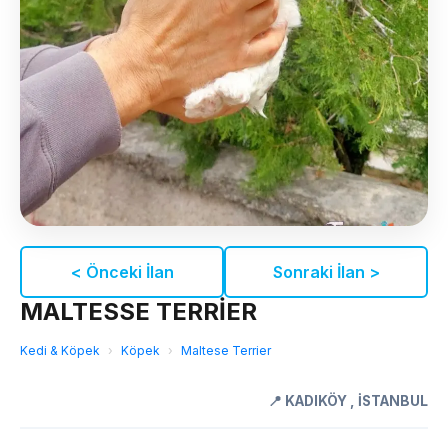
< Önceki İlan
Sonraki İlan >
MALTESSE TERRİER
Kedi & Köpek
›
Köpek
›
Maltese Terrier
📍
KADIKÖY
,
İSTANBUL