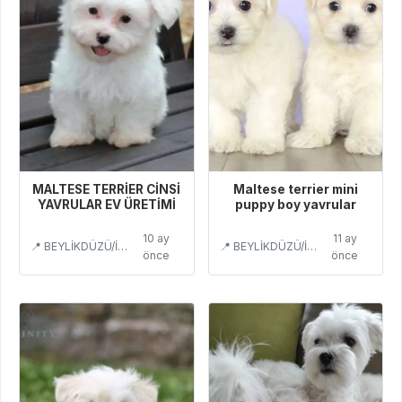
MALTESE TERRİER CİNSİ
Maltese terrier mini
YAVRULAR EV ÜRETİMİ
puppy boy yavrular
10 ay
11 ay
📍 BEYLİKDÜZÜ/İSTANBUL
📍 BEYLİKDÜZÜ/İSTANBUL
önce
önce