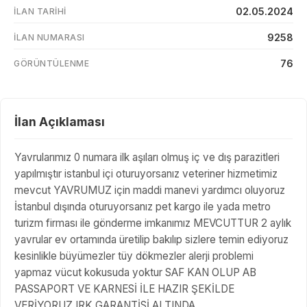
02.05.2024
İLAN TARIHI
9258
İLAN NUMARASI
76
GÖRÜNTÜLENME
İlan Açıklaması
Yavrularımız 0 numara ilk aşıları olmuş iç ve dış parazitleri
yapılmıştır istanbul içi oturuyorsanız veteriner hizmetimiz
mevcut YAVRUMUZ için maddi manevi yardımcı oluyoruz
İstanbul dışında oturuyorsanız pet kargo ile yada metro
turizm firması ile gönderme imkanımız MEVCUTTUR 2 aylık
yavrular ev ortamında üretilip bakılıp sizlere temin ediyoruz
kesinlikle büyümezler tüy dökmezler alerji problemi
yapmaz vücut kokusuda yoktur SAF KAN OLUP AB
PASSAPORT VE KARNESİ İLE HAZIR ŞEKİLDE
VERİYORUZ IRK GARANTİSİ ALTINDA