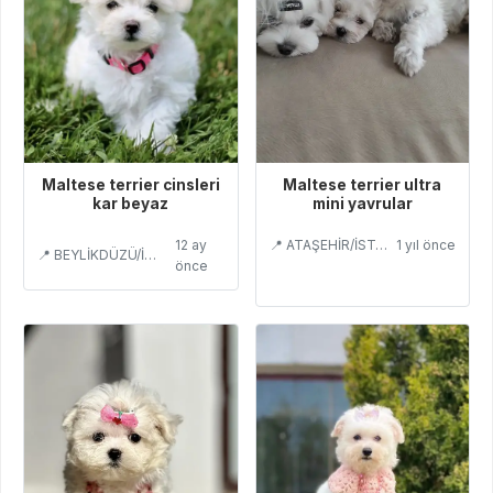
Maltese terrier cinsleri
Maltese terrier ultra
kar beyaz
mini yavrular
12 ay
📍 ATAŞEHİR/İSTANBUL
1 yıl önce
📍 BEYLİKDÜZÜ/İSTANBUL
önce