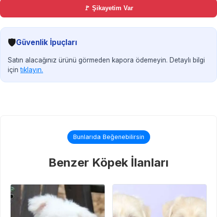
🚩 Şikayetim Var
🛡️
Güvenlik İpuçları
Satın alacağınız ürünü görmeden kapora ödemeyin. Detaylı bilgi
için
tıklayın.
Bunlarıda Beğenebilirsin
Benzer Köpek İlanları