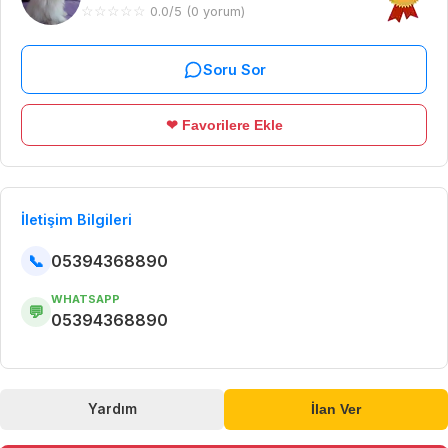
☆
☆
☆
☆
☆
0.0/5 (0 yorum)
Soru Sor
❤ Favorilere Ekle
İletişim Bilgileri
📞
05394368890
WHATSAPP
💬
05394368890
Yardım
İlan Ver