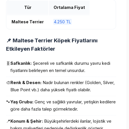
Tür
Ortalama Fiyat
Maltese Terrier
4.250 TL
📌 Maltese Terrier Köpek Fiyatlarını
Etkileyen Faktörler
🧬
Safkanlık:
Şecereli ve safkanlık durumu yavru kedi
fiyatlarını belirleyen en temel unsurdur.
🎨
Renk & Desen:
Nadir bulunan renkler (Golden, Silver,
Blue Point vb.) daha yüksek fiyatlı olabilir.
🐾
Yaş Grubu:
Genç ve sağlıklı yavrular, yetişkin kedilere
göre daha fazla talep görmektedir.
📍
Konum & Şehir:
Büyükşehirlerdeki ilanlar, lojistik ve
bakım maliyetleri nedeniyle değişkenlik gösterir.