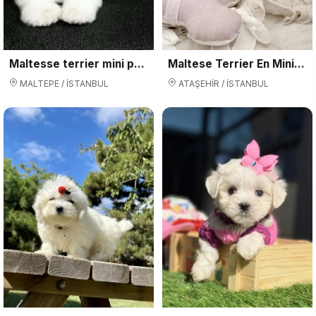
Maltesse terrier mini puppy boy yavrular
Maltese Terrier En Minik Boy Yavrularımız
MALTEPE / İSTANBUL
ATAŞEHİR / İSTANBUL