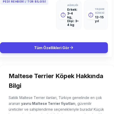
PEDI REHBERI / TÜR BILGISI
AĞIRLIĞI
Erkek:
YAŞAM
3–4
SÜRESI
kg,
12–15
Dişi: 3–
yıl
4 kg
Tüm Özellikleri Gör
Maltese Terrier Köpek Hakkında
Bilgi
Satılık Maltese Terrier ilanları, Türkiye genelinde en çok
aranan
yavru Maltese Terrier fiyatları
, güvenilir
üreticiler ve sahiplendirme seçenekleriyle burada! Küçük