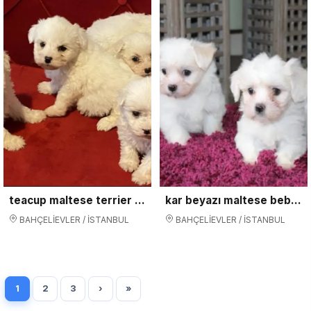
teacup maltese terrier bebekler
kar beyazı maltese bebeklerimiz
BAHÇELİEVLER / İSTANBUL
BAHÇELİEVLER / İSTANBUL
1
2
3
›
»