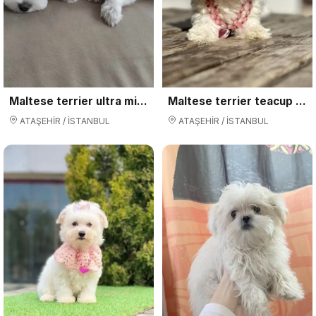
Maltese terrier ultra mini yavrular
Maltese terrier teacup Kore yavrular
ATAŞEHİR / İSTANBUL
ATAŞEHİR / İSTANBUL