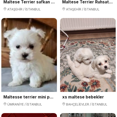
Maltese Terrier safkan Kore kanı yavrularımız
Maltese Terrier Ruhsatlı Çiftlikten Garantili Yavrularımız
ATAŞEHİR / İSTANBUL
ATAŞEHİR / İSTANBUL
Maltesse terrier mini puppy boy yavrular
xs maltese bebekler
ÜMRANİYE / İSTANBUL
BAHÇELİEVLER / İSTANBUL