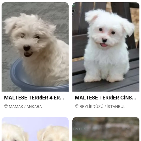
MALTESE TERRİER 4 ERKEK 2 DİŞİ YAVRULARI
MALTESE TERRİER CİNSİ YAVRULAR EV ÜRETİMİ
MAMAK / ANKARA
BEYLİKDÜZÜ / İSTANBUL