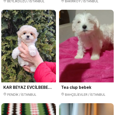
BEYLİKDÜZÜ / İSTANBUL
BAKIRKÖY / İSTANBUL
KAR BEYAZ EVCİLBEBEKLER EV ÜRETİMİ MALTESSE TERRİER
Tea clup bebek
PENDİK / İSTANBUL
BAHÇELİEVLER / İSTANBUL