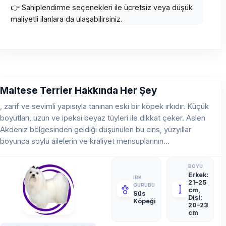
👉 Sahiplendirme seçenekleri ile ücretsiz veya düşük
maliyetli ilanlara da ulaşabilirsiniz.
Maltese Terrier Hakkında Her Şey
, zarif ve sevimli yapısıyla tanınan eski bir köpek ırkıdır. Küçük
boyutları, uzun ve ipeksi beyaz tüyleri ile dikkat çeker. Aslen
Akdeniz bölgesinden geldiği düşünülen bu cins, yüzyıllar
boyunca soylu ailelerin ve kraliyet mensuplarının...
BOYU
Erkek:
IRK
21–25
GURUBU
cm,
Süs
Dişi:
Köpeği
20–23
cm