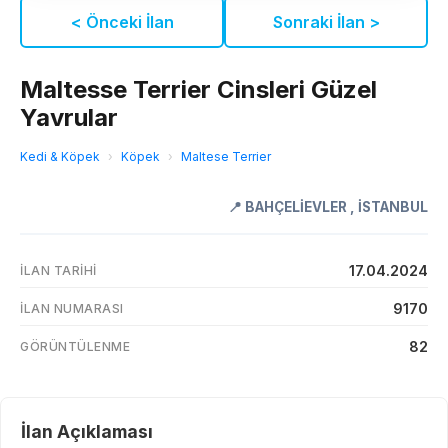
< Önceki İlan
Sonraki İlan >
Maltesse Terrier Cinsleri Güzel
Yavrular
Kedi & Köpek
›
Köpek
›
Maltese Terrier
📍
BAHÇELİEVLER
,
İSTANBUL
17.04.2024
İLAN TARIHI
9170
İLAN NUMARASI
82
GÖRÜNTÜLENME
İlan Açıklaması