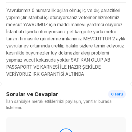
Yavrularımız 0 numara ilk aşıları olmuş iç ve dış parazitleri
yapılmıştır istanbul içi oturuyorsanız veteriner hizmetimiz
mevcut YAVRUMUZ için maddi manevi yardımcı oluyoruz
İstanbul dışında oturuyorsanız pet kargo ile yada metro
turizm firması ile gönderme imkanımız MEVCUTTUR 2 aylık
yavrular ev ortamında üretilip bakılıp sizlere temin ediyoruz
kesinlikle büyümezler tüy dökmezler alerji problemi
yapmaz vücut kokusuda yoktur SAF KAN OLUP AB
PASSAPORT VE KARNESİ İLE HAZIR ŞEKİLDE
VERİYORUZ IRK GARANTİSİ ALTINDA
Sorular ve Cevaplar
0 soru
İlan sahibiyle merak ettiklerinizi paylaşın, yanıtlar burada
listelenir.