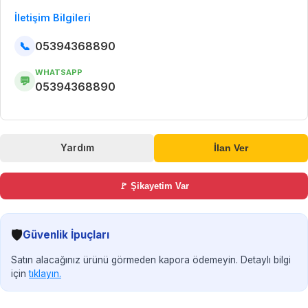
İletişim Bilgileri
📞
05394368890
WHATSAPP
💬
05394368890
Yardım
İlan Ver
🚩 Şikayetim Var
🛡️
Güvenlik İpuçları
Satın alacağınız ürünü görmeden kapora ödemeyin. Detaylı bilgi
için
tıklayın.