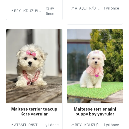
12 ay
📍 ATAŞEHİR/İSTANBUL
1 yıl önce
📍 BEYLİKDÜZÜ/İSTANBUL
önce
Maltese terrier teacup
Maltesse terrier mini
Kore yavrular
puppy boy yavrular
📍 ATAŞEHİR/İSTANBUL
1 yıl önce
📍 BEYLİKDÜZÜ/İSTANBUL
1 yıl önce