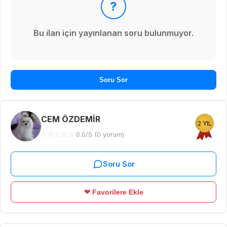
?
Bu ilan için yayınlanan soru bulunmuyor.
Soru Sor
CEM ÖZDEMİR
2 YIL
☆
☆
☆
☆
☆
0.0/5 (0 yorum)
Soru Sor
❤ Favorilere Ekle