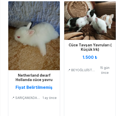
Cüce Tavşan Yavruları (
Küçük Irk)
1.500 ₺
15 gün
📍 BEYOĞLU/İSTANBUL
önce
Netherland dwarf
Hollanda cüce yavru
Fiyat Belirtilmemiş
📍 SARIÇAM/ADANA
1 ay önce