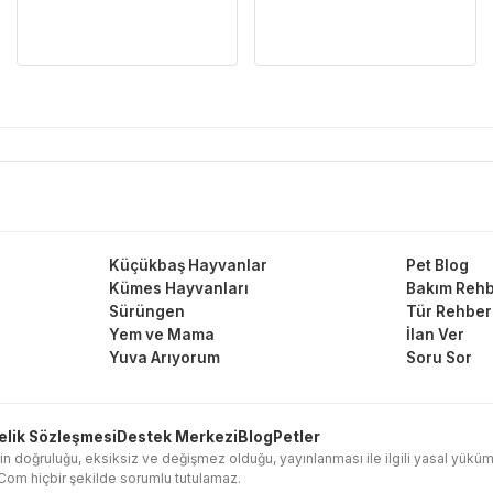
Küçükbaş Hayvanlar
Pet Blog
Kümes Hayvanları
Bakım Rehb
Sürüngen
Tür Rehber
Yem ve Mama
İlan Ver
Yuva Arıyorum
Soru Sor
elik Sözleşmesi
Destek Merkezi
Blog
Petler
in doğruluğu, eksiksiz ve değişmez olduğu, yayınlanması ile ilgili yasal yükümlülük
l.Com hiçbir şekilde sorumlu tutulamaz.