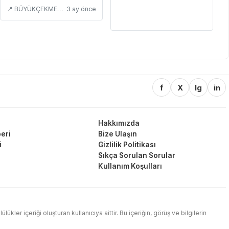
📍 BÜYÜKÇEKMECE/İSTANBUL
3 ay önce
f
X
Ig
in
Hakkımızda
eri
Bize Ulaşın
i
Gizlilik Politikası
Sıkça Sorulan Sorular
Kullanım Koşulları
ler içeriği oluşturan kullanıcıya aittir. Bu içeriğin, görüş ve bilgilerin