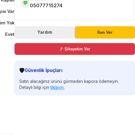
💬
05077715274
ısı Var
im Yok
Yardım
İlan Ver
Evet
🚩 Şikayetim Var
🛡️
Güvenlik İpuçları
Satın alacağınız ürünü görmeden kapora ödemeyin.
Detaylı bilgi için
tıklayın.