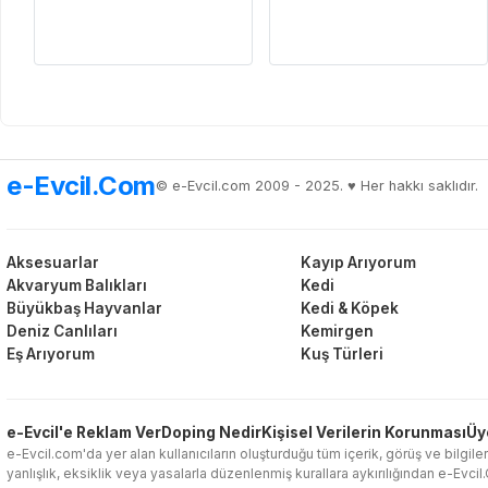
e-Evcil.Com
© e-Evcil.com 2009 - 2025. ♥️ Her hakkı saklıdır.
Aksesuarlar
Kayıp Arıyorum
Akvaryum Balıkları
Kedi
Büyükbaş Hayvanlar
Kedi & Köpek
Deniz Canlıları
Kemirgen
Eş Arıyorum
Kuş Türleri
e-Evcil'e Reklam Ver
Doping Nedir
Kişisel Verilerin Korunması
Üy
e-Evcil.com'da yer alan kullanıcıların oluşturduğu tüm içerik, görüş ve bilgiler
yanlışlık, eksiklik veya yasalarla düzenlenmiş kurallara aykırılığından e-Evci