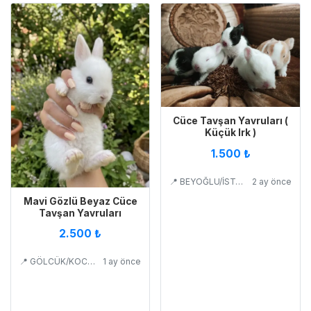
Cüce Tavşan Yavruları (
Küçük Irk )
1.500 ₺
📍 BEYOĞLU/İSTANBUL
2 ay önce
Mavi Gözlü Beyaz Cüce
Tavşan Yavruları
2.500 ₺
📍 GÖLCÜK/KOCAELİ
1 ay önce