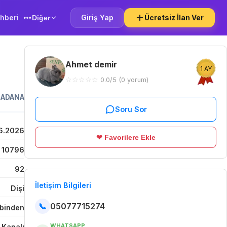
hberi
Giriş Yap
Ücretsiz İlan Ver
Diğer
Ahmet demir
1 AY
☆
☆
☆
☆
☆
0.0/5 (0 yorum)
,
ADANA
Soru Sor
6.2026
❤ Favorilere Ekle
10796
92
İletişim Bilgileri
Dişi
📞
05077715274
binden
WHATSAPP
 Kapalı