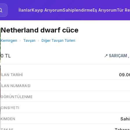
İlanlar
Kayıp Arıyorum
Sahiplendirme
Eş Arıyorum
Tür Re
Netherland dwarf cüce
Kemirgen
›
Tavşan
›
Diğer Tavşan Türleri
0 TL
📍
SARIÇAM
09.0
İLAN TARIHI
İLAN NUMARASI
GÖRÜNTÜLENME
CINSIYETI
Sahi
KIMDEN
Takasa
TAKAS