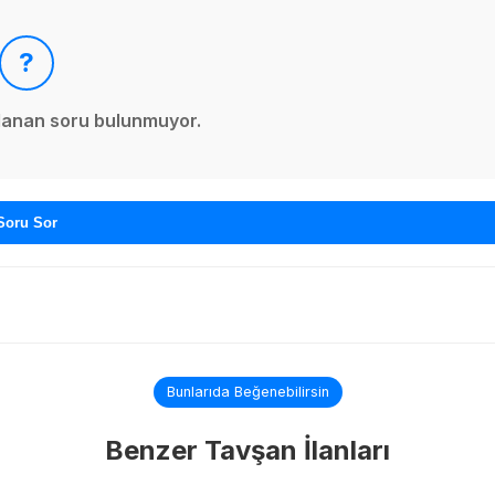
?
ınlanan soru bulunmuyor.
Soru Sor
Bunlarıda Beğenebilirsin
Benzer Tavşan İlanları