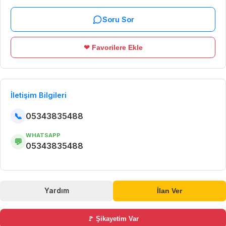
Soru Sor
❤ Favorilere Ekle
İletişim Bilgileri
📞
05343835488
WHATSAPP
💬
05343835488
Yardım
İlan Ver
🚩 Şikayetim Var