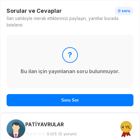
Sorular ve Cevaplar
0 soru
İlan sahibiyle merak ettiklerinizi paylaşın, yanıtlar burada
listelenir.
?
Bu ilan için yayınlanan soru bulunmuyor.
Soru Sor
PATİYAVRULAR
4 YIL
☆
☆
☆
☆
☆
0.0/5 (0 yorum)