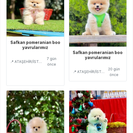
Safkan pomeranian boo
yavrularımız
Safkan pomeranian boo
yavrularımız
7 gün
📍 ATAŞEHİR/İSTANBUL
önce
20 gün
📍 ATAŞEHİR/İSTANBUL
önce