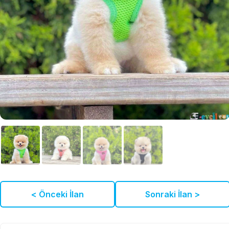
< Önceki İlan
Sonraki İlan >