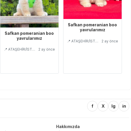
Safkan pomeranian boo
yavrularımız
Safkan pomeranian boo
yavrularımız
📍 ATAŞEHİR/İSTANBUL
2 ay önce
📍 ATAŞEHİR/İSTANBUL
2 ay önce
f
X
Ig
in
Hakkımızda