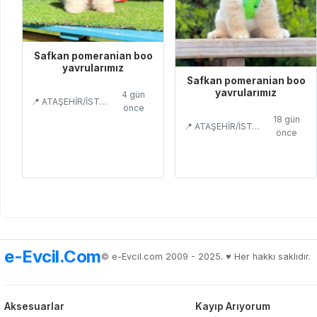
Safkan pomeranian boo
yavrularımız
Safkan pomeranian boo
yavrularımız
4 gün
📍 ATAŞEHİR/İSTANBUL
önce
18 gün
📍 ATAŞEHİR/İSTANBUL
önce
e-Evcil.Com
© e-Evcil.com 2009 - 2025. ♥️ Her hakkı saklıdır.
Aksesuarlar
Kayıp Arıyorum