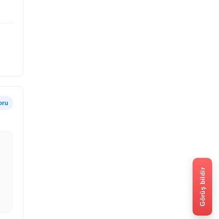
oru
Görüş bildir