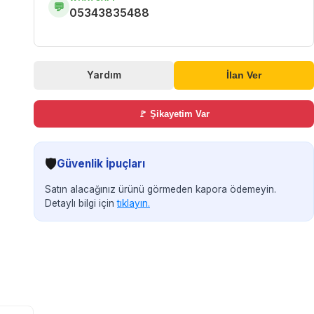
💬
05343835488
Yardım
İlan Ver
🚩 Şikayetim Var
🛡️
Güvenlik İpuçları
Satın alacağınız ürünü görmeden kapora ödemeyin.
Detaylı bilgi için
tıklayın.