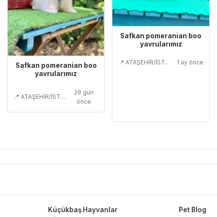
Safkan pomeranian boo
yavrularımız
📍 ATAŞEHİR/İSTANBUL
1 ay önce
Safkan pomeranian boo
yavrularımız
29 gün
📍 ATAŞEHİR/İSTANBUL
önce
Küçükbaş Hayvanlar
Pet Blog