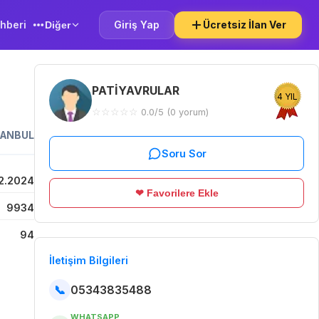
hberi
Giriş Yap
Ücretsiz İlan Ver
Diğer
PATİYAVRULAR
4 YIL
☆
☆
☆
☆
☆
0.0/5 (0 yorum)
TANBUL
Soru Sor
12.2024
❤ Favorilere Ekle
9934
94
İletişim Bilgileri
📞
05343835488
WHATSAPP