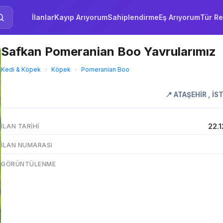
İlanlar
Kayıp Arıyorum
Sahiplendirme
Eş Arıyorum
Tür Re
Safkan Pomeranian Boo Yavrularımız
Kedi & Köpek
›
Köpek
›
Pomeranian Boo
📍
ATAŞEHİR
,
İS
22.
İLAN TARIHI
İLAN NUMARASI
GÖRÜNTÜLENME