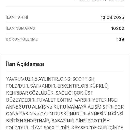
13.04.2025
İLAN TARIHI
10202
İLAN NUMARASI
169
GÖRÜNTÜLENME
İlan Açıklaması
YAVRUMUZ 1,5 AYLIKTIR..CİNSİ SCOTTİSH
FOLD’DUR..SAFKANDIR..ERKEKTİR..GRİ KÜRKLÜ,
KEHRİBAR GÖZLÜDÜR..SAĞLIĞI ÇOK ÜST
DÜZEYDEDİR..TUVALET EĞİTİMİ VARDIR..YETERİNCE
ANNE SÜTÜ ALMIŞ ve KURU MAMAYA ALIŞMIŞTIR..ÇOK
CANA YAKIN ve OYUN DÜŞKÜNÜDÜR..ANNESİNİN CİNSİ
BRİTİSH SHORTHAİR, BABASININ CİNSİ SCOTTİSH
FOLD’DUR..FİYAT 5000 TL’DİR..KAYSERİ’DE GÜN İÇİNDE