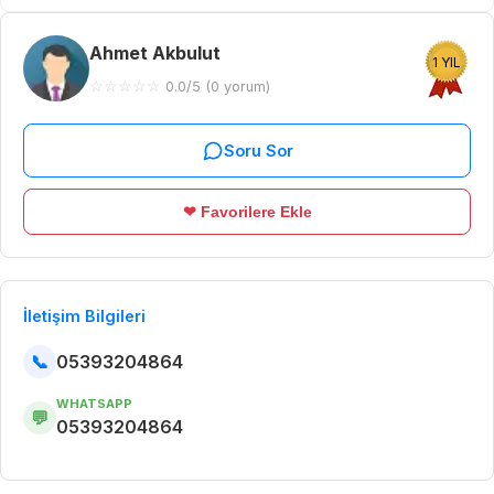
Ahmet Akbulut
1 YIL
☆
☆
☆
☆
☆
0.0/5 (0 yorum)
Soru Sor
❤ Favorilere Ekle
İletişim Bilgileri
📞
05393204864
WHATSAPP
💬
05393204864