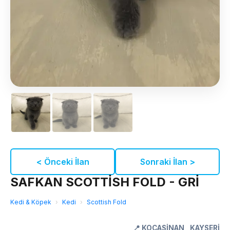
< Önceki İlan
Sonraki İlan >
SAFKAN SCOTTİSH FOLD - GRİ
Kedi & Köpek
›
Kedi
›
Scottish Fold
📍
KOCASİNAN
,
KAYSERİ