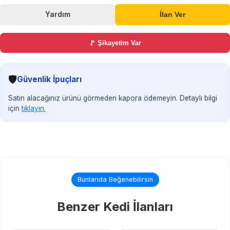
Yardım
İlan Ver
🚩 Şikayetim Var
🛡️
Güvenlik İpuçları
Satın alacağınız ürünü görmeden kapora ödemeyin. Detaylı bilgi
için
tıklayın.
Bunlarıda Beğenebilirsin
Benzer Kedi İlanları