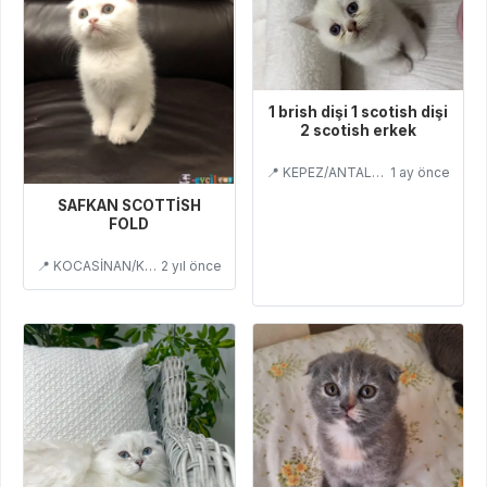
1 brish dişi 1 scotish dişi
2 scotish erkek
📍 KEPEZ/ANTALYA
1 ay önce
SAFKAN SCOTTİSH
FOLD
📍 KOCASİNAN/KAYSERİ
2 yıl önce