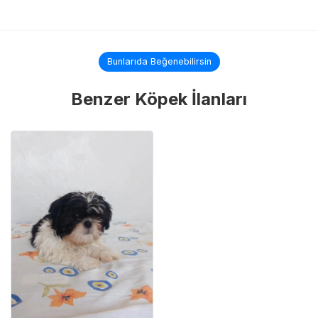
Bunlarıda Beğenebilirsin
Benzer Köpek İlanları