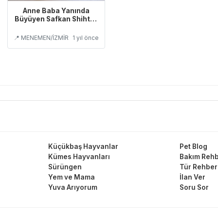
Anne Baba Yanında
Büyüyen Safkan Shihtzu
Yavruları
📍 MENEMEN/İZMİR
1 yıl önce
Küçükbaş Hayvanlar
Pet Blog
Kümes Hayvanları
Bakım Rehb
Sürüngen
Tür Rehber
Yem ve Mama
İlan Ver
Yuva Arıyorum
Soru Sor