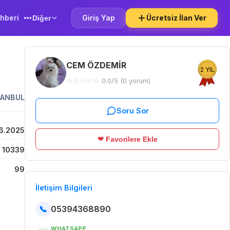
hberi
Giriş Yap
Ücretsiz İlan Ver
Diğer
CEM ÖZDEMİR
2 YIL
☆
☆
☆
☆
☆
0.0/5 (0 yorum)
TANBUL
Soru Sor
6.2025
❤ Favorilere Ekle
10339
99
İletişim Bilgileri
📞
05394368890
WHATSAPP