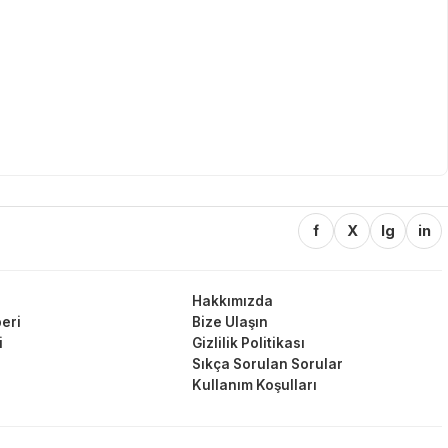
f
X
Ig
in
Hakkımızda
eri
Bize Ulaşın
i
Gizlilik Politikası
Sıkça Sorulan Sorular
Kullanım Koşulları