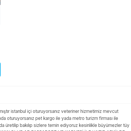
ılmıştır istanbul içi oturuyorsanız veteriner hizmetimiz mevcut
 oturuyorsanız pet kargo ile yada metro turizm firması ile
retilip bakılıp sizlere temin ediyoruz kesinlikle büyümezler tüy