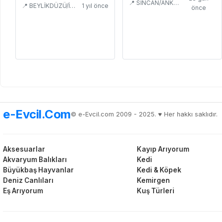
📍 SİNCAN/ANKARA
📍 BEYLİKDÜZÜ/İSTANBUL
1 yıl önce
önce
e-Evcil.Com
© e-Evcil.com 2009 - 2025. ♥️ Her hakkı saklıdır.
Aksesuarlar
Kayıp Arıyorum
Akvaryum Balıkları
Kedi
Büyükbaş Hayvanlar
Kedi & Köpek
Deniz Canlıları
Kemirgen
Eş Arıyorum
Kuş Türleri