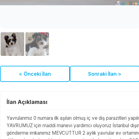
< Önceki İlan
Sonraki İlan >
İlan Açıklaması
Yavrularımız 0 numara ilk aşıları olmuş iç ve dış parazitleri yap
YAVRUMUZ için maddi manevi yardımcı oluyoruz İstanbul dışında
gönderme imkanımız MEVCUTTUR 2 aylık yavrular ev ortamında ü