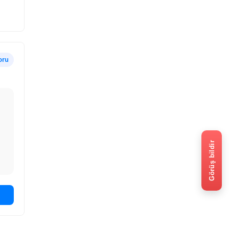
oru
Görüş bildir