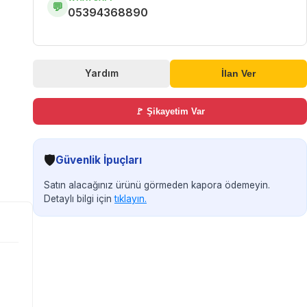
💬
05394368890
Yardım
İlan Ver
🚩 Şikayetim Var
🛡️
Güvenlik İpuçları
Satın alacağınız ürünü görmeden kapora ödemeyin.
Detaylı bilgi için
tıklayın.