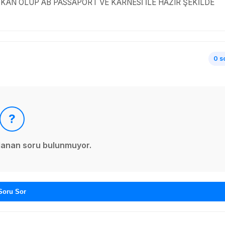
 SAF KAN OLUP AB PASSAPORT VE KARNESİ İLE HAZIR ŞEKİLDE
0 s
?
ınlanan soru bulunmuyor.
Soru Sor