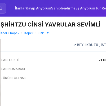
İlanlar
Kayıp Arıyorum
Sahiplendirme
Eş Arıyorum
Tür Re
ŞHİHTZU CİNSİ YAVRULAR SEVİMLİ
Kedi & Köpek
›
Köpek
›
Shih Tzu
📍
BEYLİKDÜZÜ
,
İS
21.0
İLAN TARIHI
İLAN NUMARASI
GÖRÜNTÜLENME