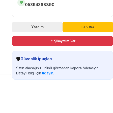
💬
05394368890
Yardım
İlan Ver
🚩 Şikayetim Var
🛡️
Güvenlik İpuçları
Satın alacağınız ürünü görmeden kapora ödemeyin.
Detaylı bilgi için
tıklayın.