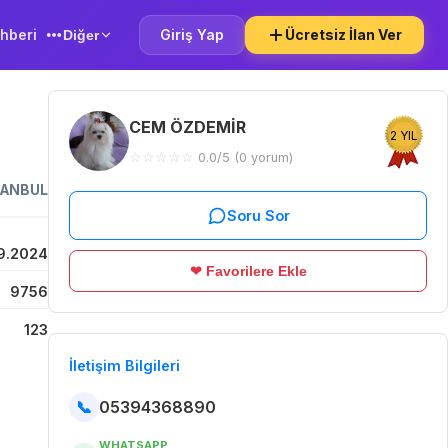
hberi
Giriş Yap
Ücretsiz İlan Ver
Diğer
CEM ÖZDEMİR
2 YIL
☆
☆
☆
☆
☆
0.0/5 (0 yorum)
TANBUL
Soru Sor
9.2024
❤ Favorilere Ekle
9756
123
İletişim Bilgileri
📞
05394368890
WHATSAPP