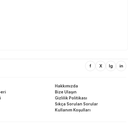
f
X
Ig
in
Hakkımızda
eri
Bize Ulaşın
i
Gizlilik Politikası
Sıkça Sorulan Sorular
Kullanım Koşulları