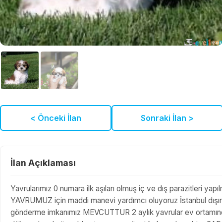
< Önceki İlan
Sonraki İlan >
İlan Açıklaması
Yavrularımız 0 numara ilk aşıları olmuş iç ve dış parazitleri yap
YAVRUMUZ için maddi manevi yardımcı oluyoruz İstanbul dışında
gönderme imkanımız MEVCUTTUR 2 aylık yavrular ev ortamında ü