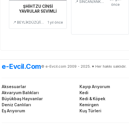
📍 SİNCAN/ANKARA
önce
ŞHİHTZU CİNSİ
YAVRULAR SEVİMLİ
📍 BEYLİKDÜZÜ/İSTANBUL
1 yıl önce
e-Evcil.Com
© e-Evcil.com 2009 - 2025. ♥️ Her hakkı saklıdır.
Aksesuarlar
Kayıp Arıyorum
Akvaryum Balıkları
Kedi
Büyükbaş Hayvanlar
Kedi & Köpek
Deniz Canlıları
Kemirgen
Eş Arıyorum
Kuş Türleri