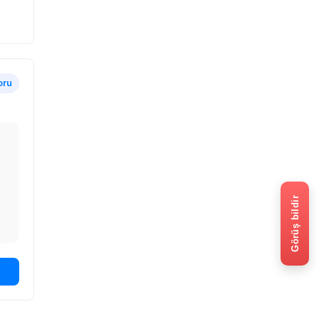
oru
Görüş bildir