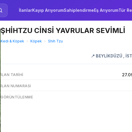
İlanlar
Kayıp Arıyorum
Sahiplendirme
Eş Arıyorum
Tür Re
ŞHİHTZU CİNSİ YAVRULAR SEVİMLİ
Kedi & Köpek
›
Köpek
›
Shih Tzu
📍
BEYLİKDÜZÜ
,
İS
27.0
İLAN TARIHI
İLAN NUMARASI
GÖRÜNTÜLENME