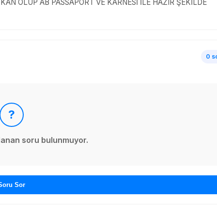
 SAF KAN OLUP AB PASSAPORT VE KARNESİ İLE HAZIR ŞEKİLDE
0 s
?
ınlanan soru bulunmuyor.
Soru Sor