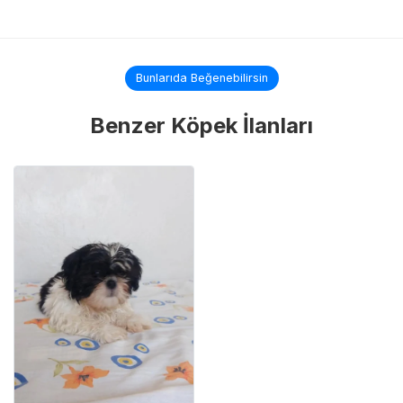
Bunlarıda Beğenebilirsin
Benzer Köpek İlanları