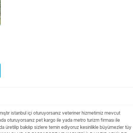
ılmıştır istanbul içi oturuyorsanız veteriner hizmetimiz mevcut
 oturuyorsanız pet kargo ile yada metro turizm firması ile
retilip bakılıp sizlere temin ediyoruz kesinlikle büyümezler tüy