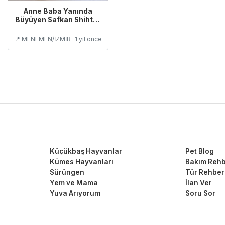
Anne Baba Yanında
Büyüyen Safkan Shihtzu
Yavruları
📍 MENEMEN/İZMİR
1 yıl önce
Küçükbaş Hayvanlar
Pet Blog
Kümes Hayvanları
Bakım Rehb
Sürüngen
Tür Rehber
Yem ve Mama
İlan Ver
Yuva Arıyorum
Soru Sor