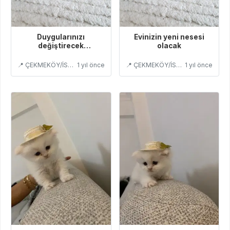
Duygularınızı
Evinizin yeni nesesi
değiştirecek
olacak
bebislerimiz
📍 ÇEKMEKÖY/İSTANBUL
1 yıl önce
📍 ÇEKMEKÖY/İSTANBUL
1 yıl önce