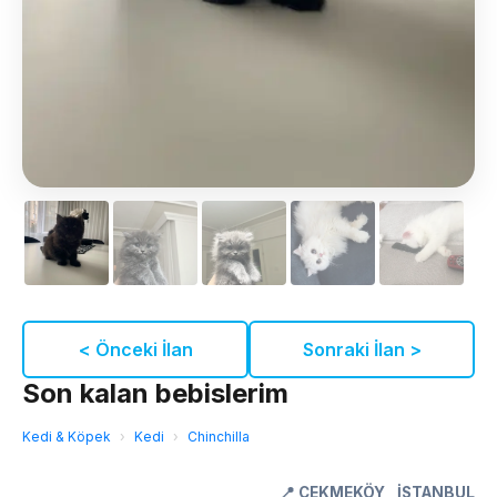
< Önceki İlan
Sonraki İlan >
Son kalan bebislerim
Kedi & Köpek
›
Kedi
›
Chinchilla
📍
ÇEKMEKÖY
,
İSTANBUL