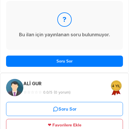
?
Bu ilan için yayınlanan soru bulunmuyor.
Soru Sor
ALİ GUR
4 YIL
☆
☆
☆
☆
☆
0.0/5 (0 yorum)
Soru Sor
❤ Favorilere Ekle