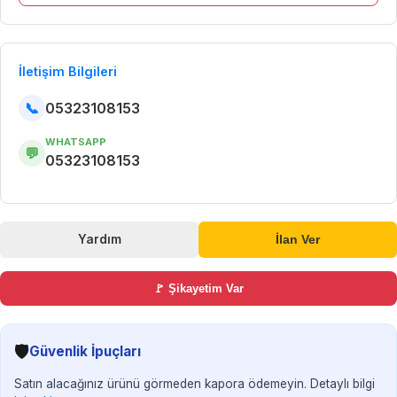
İletişim Bilgileri
📞
05323108153
WHATSAPP
💬
05323108153
Yardım
İlan Ver
🚩 Şikayetim Var
🛡️
Güvenlik İpuçları
Satın alacağınız ürünü görmeden kapora ödemeyin. Detaylı bilgi