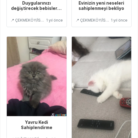
Duygularınızı
Evinizin yeni neseleri
değiştirecek bebislerim
sahiplenmeyi bekliyo
yeni ailelerini arıyorlar
📍 ÇEKMEKÖY/İSTANBUL
1 yıl önce
📍 ÇEKMEKÖY/İSTANBUL
1 yıl önce
Yavru Kedi
Sahiplendirme