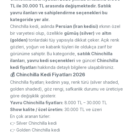
TL ile 30.000 TL arasında değişmektedir. Satılık
yavru ilanları ve sahiplendirme seçenekleri bu
kategoride yer alır.
Chinchilla kedi, aslında
Persian (İran kedisi)
ırkının özel
bir varyetesi olup, özellikle
gümüş (silver)
ve
altın
(golden)
tonlardaki tüy yapısıyla dikkat çeker. Açık renk
gözleri, yoğun ve kabarık tüyleri ile oldukça zarif bir
görünüme sahiptir. Bu kategoride,
satılık Chinchilla
ilanları
,
yavru kedi seçenekleri
ve güncel
Chinchilla
kedi fiyatları
hakkında detaylı bilgilere ulaşabilirsiniz.
💰 Chinchilla Kedi Fiyatları 2026
Chinchilla fiyatları; kedinin yaşı, renk türü (silver shaded,
golden shaded), göz rengi, safkanlık durumu ve üreticiye
göre değişiklik gösterir.
Yavru Chinchilla fiyatları:
8.000 TL – 30.000 TL
Show kalite / özel üretim:
30.000 TL ve üzeri
En çok aranan türler:
👉 Silver Chinchilla kedi
👉 Golden Chinchilla kedi