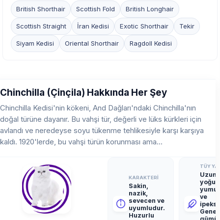
British Shorthair
Scottish Fold
British Longhair
Scottish Straight
İran Kedisi
Exotic Shorthair
Tekir
Siyam Kedisi
Oriental Shorthair
Ragdoll Kedisi
Chinchilla (Çinçila) Hakkında Her Şey
Chinchilla Kedisi'nin kökeni, And Dağları'ndaki Chinchilla'nın
doğal türüne dayanır. Bu vahşi tür, değerli ve lüks kürkleri için
avlandı ve neredeyse soyu tükenme tehlikesiyle karşı karşıya
kaldı. 1920'lerde, bu vahşi türün korunması ama...
TÜY YAP
Uzun,
KARAKTERI
yoğun
Sakin,
yumu
nazik,
ve
sevecen ve
ipeksi
uyumludur.
Genell
Huzurlu
gümü