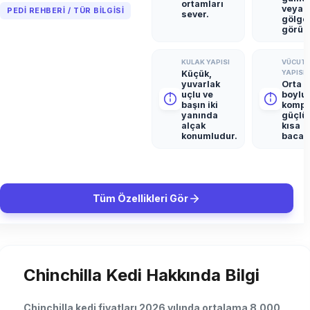
ortamları
veya a
PEDI REHBERI / TÜR BILGISI
sever.
gölgel
görün
KULAK YAPISI
VÜCUT
Küçük,
YAPISI
yuvarlak
Orta
uçlu ve
boylu,
başın iki
kompa
yanında
güçlü
alçak
kısa
konumludur.
bacakl
Tüm Özellikleri Gör
Chinchilla Kedi Hakkında Bilgi
Chinchilla kedi fiyatları 2026 yılında ortalama 8.000