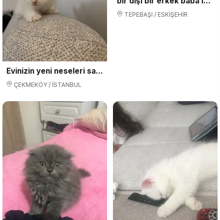
bir dişi bir erkek baba iran anne cinchilla yer eskişehir
TEPEBAŞI / ESKİŞEHİR
Evinizin yeni neseleri sahiplenmeyi bekliyo
ÇEKMEKÖY / İSTANBUL