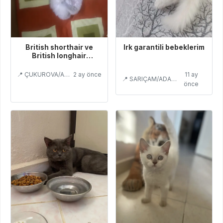
Irk garantili bebeklerim
British shorthair ve
British longhair
bluepoint saf kan
11 ay
📍 ÇUKUROVA/ADANA
2 ay önce
📍 SARIÇAM/ADANA
önce