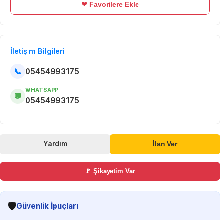
❤ Favorilere Ekle
İletişim Bilgileri
📞
05454993175
WHATSAPP
💬
05454993175
Yardım
İlan Ver
🚩 Şikayetim Var
🛡️
Güvenlik İpuçları