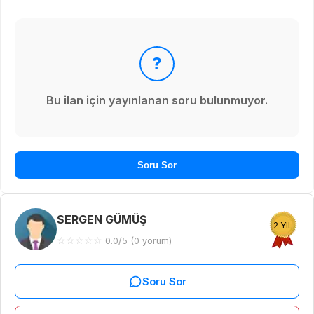
?
Bu ilan için yayınlanan soru bulunmuyor.
Soru Sor
SERGEN GÜMÜŞ
2 YIL
☆
☆
☆
☆
☆
0.0/5 (0 yorum)
Soru Sor