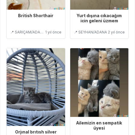
British Shorthair
Yurt dışına cıkacağım
icin geleni üzmem
📍 SARIÇAM/ADANA
1 yıl önce
📍 SEYHAN/ADANA
2 yıl önce
Ailemizin en sempatik
üyesi
Orjınal brıtısh silver