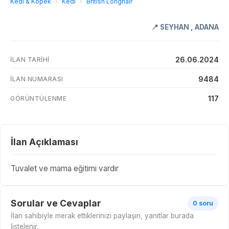
Kedi & Köpek
›
Kedi
›
British Longhair
📍
SEYHAN
,
ADANA
26.06.2024
İLAN TARIHI
9484
İLAN NUMARASI
117
GÖRÜNTÜLENME
İlan Açıklaması
Tuvalet ve mama eğitimi vardır
Sorular ve Cevaplar
0 soru
İlan sahibiyle merak ettiklerinizi paylaşın, yanıtlar burada
listelenir.