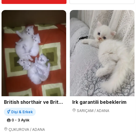
Irk garantili bebeklerim
British shorthair ve British longhair bluepoint saf kan
SARIÇAM / ADANA
⚥ Dişi & Erkek
🎂 0 - 3 Aylık
ÇUKUROVA / ADANA