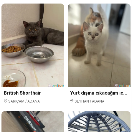
British Shorthair
Yurt dışına cıkacağım icin geleni üzmem
SARIÇAM / ADANA
SEYHAN / ADANA