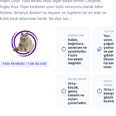
İngiliz Uzun Tüylü kedisi veya diğer adıyla British Longhair,
İngiliz Kısa Tüylü kedisinin uzun tüylü versiyonu olarak bilinir.
Kökeni, Britanya Adaları'na dayanır ve İngiltere'nin en eski ve
köklü kedi ırklarından biridir. Bu ırkın tari...
TÜY YAPI
KARAKTERI
Yarı
Sakin,
uzun,
bağımsız,
yoğun,
sevecen ve
yumuş
uyumludur.
ve pelu
Fazla
gibidir.
hareketli
Düzenl
değildir.
tarama
PEDI REHBERI / TÜR BILGISI
ister.
KULAK YAPISI
VÜCUT
Orta-
YAPISI
küçük,
Orta-iri
geniş
kompak
tabanlı ve
güçlü 
uçları
kaslıdır
yuvarlaktır.