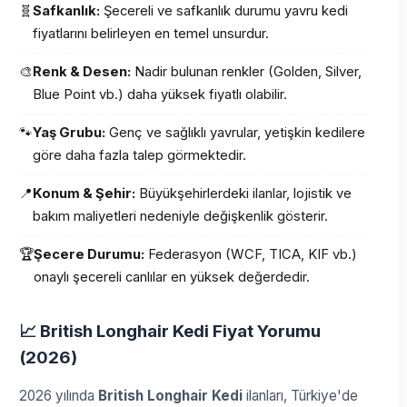
🧬
Safkanlık:
Şecereli ve safkanlık durumu yavru kedi
fiyatlarını belirleyen en temel unsurdur.
🎨
Renk & Desen:
Nadir bulunan renkler (Golden, Silver,
Blue Point vb.) daha yüksek fiyatlı olabilir.
🐾
Yaş Grubu:
Genç ve sağlıklı yavrular, yetişkin kedilere
göre daha fazla talep görmektedir.
📍
Konum & Şehir:
Büyükşehirlerdeki ilanlar, lojistik ve
bakım maliyetleri nedeniyle değişkenlik gösterir.
🏆
Şecere Durumu:
Federasyon (WCF, TICA, KIF vb.)
onaylı şecereli canlılar en yüksek değerdedir.
📈 British Longhair Kedi Fiyat Yorumu
(2026)
2026 yılında
British Longhair Kedi
ilanları, Türkiye'de