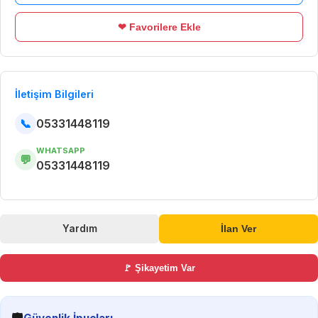
❤ Favorilere Ekle
İletişim Bilgileri
📞
05331448119
WHATSAPP
💬
05331448119
Yardım
İlan Ver
🚩 Şikayetim Var