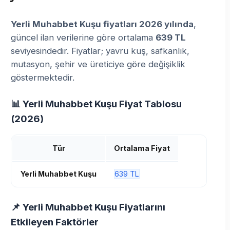
Yerli Muhabbet Kuşu fiyatları 2026 yılında
,
güncel ilan verilerine göre ortalama
639 TL
seviyesindedir. Fiyatlar; yavru kuş, safkanlık,
mutasyon, şehir ve üreticiye göre değişiklik
göstermektedir.
📊 Yerli Muhabbet Kuşu Fiyat Tablosu
(2026)
Tür
Ortalama Fiyat
Yerli Muhabbet Kuşu
639 TL
📌 Yerli Muhabbet Kuşu Fiyatlarını
Etkileyen Faktörler