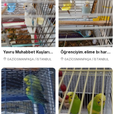
Yavru Muhabbet Kuşları Konuştur Alıştır
Öğrenciyim.elime bı harçlık geçsin istiyorum .iri kuşlar
GAZİOSMANPAŞA / İSTANBUL
GAZİOSMANPAŞA / İSTANBUL