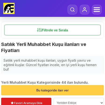
Filtrele ve Sırala
Satılık Yerli Muhabbet Kuşu ilanları ve
Fiyatları
Satılık yerli muhabbet kuşu ilanları, uygun fiyatlı yavru ve
eğitimli kuşlar. Güncel fiyatları incele, en iyi yerli kuşu hemen
bul!
Yerli Muhabbet Kuşu Kategorisinde 44 ilan bulundu.
Sıralama Seçin
Bu kategoride ilan ver
Favori Aramaya Ekle