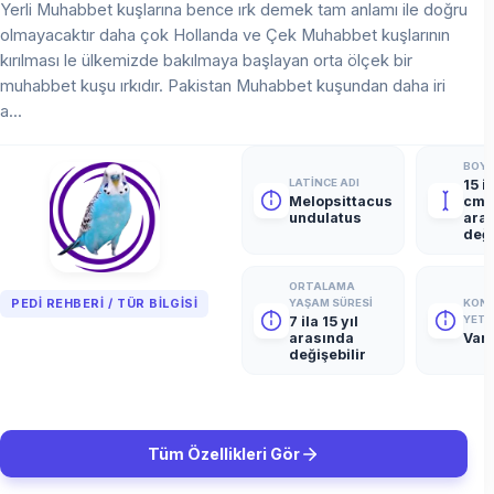
Yerli Muhabbet kuşlarına bence ırk demek tam anlamı ile doğru
olmayacaktır daha çok Hollanda ve Çek Muhabbet kuşlarının
kırılması le ülkemizde bakılmaya başlayan orta ölçek bir
muhabbet kuşu ırkıdır. Pakistan Muhabbet kuşundan daha iri
a...
BOY
LATINCE ADI
15 i
Melopsittacus
cm
undulatus
ara
deği
ORTALAMA
PEDI REHBERI / TÜR BILGISI
YAŞAM SÜRESI
KON
7 ila 15 yıl
YETE
arasında
Var
değişebilir
Tüm Özellikleri Gör