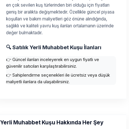
en çok sevilen kuş türlerinden biri olduğu için fiyatları
geniş bir aralıkta değişmektedir. Özellikle güncel piyasa
koşulları ve bakım maliyetleri göz önüne alındığında,
sağlıklı ve kaliteli yavru kuş ilanları ortalamanın üzerinde
değer bulmaktadır.
🔍 Satılık Yerli Muhabbet Kuşu İlanları
👉 Güncel ilanları inceleyerek en uygun fiyatlı ve
güvenilir satıcıları karşılaştırabilirsiniz.
👉 Sahiplendirme seçenekleri ile ücretsiz veya düşük
maliyetli ilanlara da ulaşabilirsiniz.
Yerli Muhabbet Kuşu Hakkında Her Şey