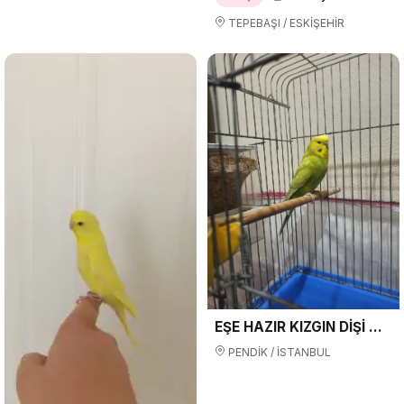
TEPEBAŞI / ESKİŞEHİR
EŞE HAZIR KIZGIN DİŞİ MUHABBET KUŞUM
PENDİK / İSTANBUL