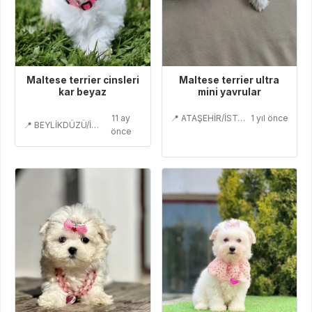
Maltese terrier cinsleri
Maltese terrier ultra
kar beyaz
mini yavrular
11 ay
📍 ATAŞEHİR/İSTANBUL
1 yıl önce
📍 BEYLİKDÜZÜ/İSTANBUL
önce