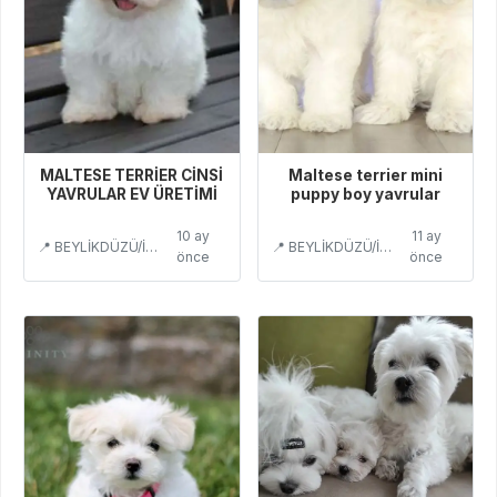
MALTESE TERRİER CİNSİ
Maltese terrier mini
YAVRULAR EV ÜRETİMİ
puppy boy yavrular
10 ay
11 ay
📍 BEYLİKDÜZÜ/İSTANBUL
📍 BEYLİKDÜZÜ/İSTANBUL
önce
önce