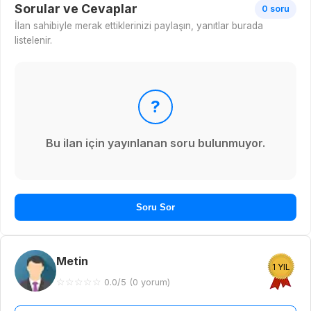
Sorular ve Cevaplar
0 soru
İlan sahibiyle merak ettiklerinizi paylaşın, yanıtlar burada
listelenir.
?
Bu ilan için yayınlanan soru bulunmuyor.
Soru Sor
Metin
1 YIL
☆
☆
☆
☆
☆
0.0/5 (0 yorum)