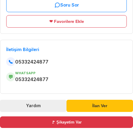
Soru Sor
❤ Favorilere Ekle
İletişim Bilgileri
📞
05332424877
WHATSAPP
💬
05332424877
Yardım
İlan Ver
🚩 Şikayetim Var