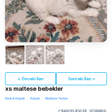
< Önceki İlan
Sonraki İlan >
xs maltese bebekler
Kedi & Köpek
›
Köpek
›
Maltese Terrier
📍
BAHÇELİEVLER
,
İSTANBUL