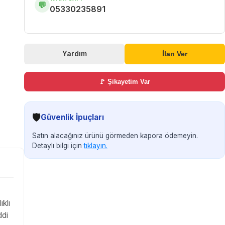
💬
05330235891
Yardım
İlan Ver
🚩 Şikayetim Var
🛡️
Güvenlik İpuçları
Satın alacağınız ürünü görmeden kapora ödemeyin.
Detaylı bilgi için
tıklayın.
ıklı
ddi