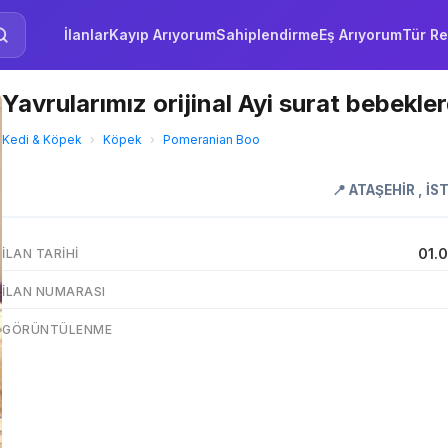
İlanlar
Kayıp Arıyorum
Sahiplendirme
Eş Arıyorum
Tür Re
Yavrularımız orijinal Ayi surat bebekler
Kedi & Köpek
›
Köpek
›
Pomeranian Boo
📍
ATAŞEHİR
,
İS
01.
İLAN TARIHI
İLAN NUMARASI
GÖRÜNTÜLENME