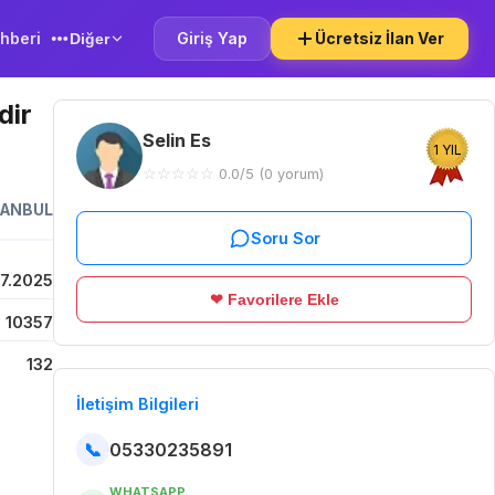
hberi
Giriş Yap
Ücretsiz İlan Ver
Diğer
dir
Selin Es
1 YIL
☆
☆
☆
☆
☆
0.0/5 (0 yorum)
TANBUL
Soru Sor
07.2025
❤ Favorilere Ekle
10357
132
İletişim Bilgileri
📞
05330235891
WHATSAPP