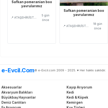
Safkan pomeranian boo
yavrularımız
Safkan pomeranian boo
yavrularımız
5 gün
📍 ATAŞEHİR/İSTANBUL
önce
18 gün
📍 ATAŞEHİR/İSTANBUL
önce
e-Evcil.Com
© e-Evcil.com 2009 - 2025. ♥️ Her hakkı saklıdır.
Aksesuarlar
Kayıp Arıyorum
Akvaryum Balıkları
Kedi
Büyükbaş Hayvanlar
Kedi & Köpek
Deniz Canlıları
Kemirgen
Eş Arıyorum
Kuş Türleri