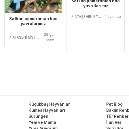
Safkan pomeranian boo
yavrularımız
📍 ATAŞEHİR/İSTANBUL
1 ay önce
Safkan pomeranian boo
yavrularımız
29 gün
📍 ATAŞEHİR/İSTANBUL
önce
Küçükbaş Hayvanlar
Pet Blog
Kümes Hayvanları
Bakım Rehb
Sürüngen
Tür Rehber
Yem ve Mama
İlan Ver
Yuva Arıyorum
Soru Sor