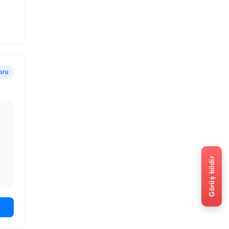
oru
Görüş bildir