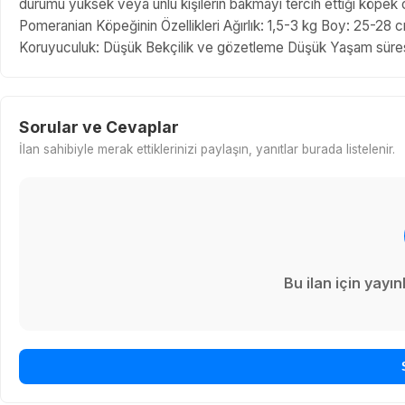
durumu yüksek veya ünlü kişilerin bakmayı tercih ettiği köpek 
Pomeranian Köpeğinin Özellikleri Ağırlık: 1,5-3 kg Boy: 25-28
Koruyuculuk: Düşük Bekçilik ve gözetleme Düşük Yaşam süresi:
Sorular ve Cevaplar
İlan sahibiyle merak ettiklerinizi paylaşın, yanıtlar burada listelenir.
Bu ilan için yay