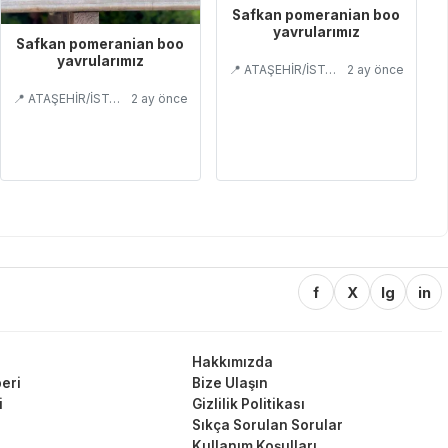
Safkan pomeranian boo
yavrularımız
Safkan pomeranian boo
yavrularımız
📍 ATAŞEHİR/İSTANBUL
2 ay önce
📍 ATAŞEHİR/İSTANBUL
2 ay önce
f
X
Ig
in
Hakkımızda
eri
Bize Ulaşın
i
Gizlilik Politikası
Sıkça Sorulan Sorular
Kullanım Koşulları