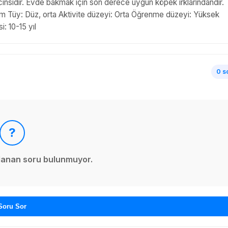
cinsidir. Evde bakmak için son derece uygun köpek ırklarındandir.
 cm Tüy: Düz, orta Aktivite düzeyi: Orta Öğrenme düzeyi: Yüksek
 10-15 yıl
0 s
?
ınlanan soru bulunmuyor.
Soru Sor