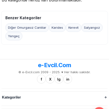
Bu kategoride henüz ilan bulunmamaktadır.
Benzer Kategoriler
Diğer Omurgasız Canlılar
Karides
Kerevit
Salyangoz
Yengeç
e-Evcil.Com
© e-Evcil.com 2009 - 2025. ♥️ Her hakkı saklıdır.
f
X
Ig
in
Kategoriler