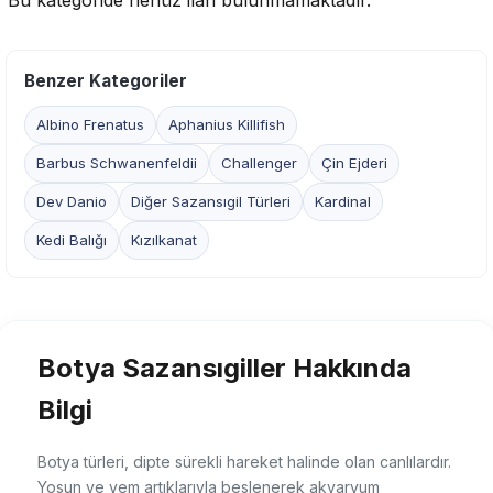
Bu kategoride henüz ilan bulunmamaktadır.
Benzer Kategoriler
Albino Frenatus
Aphanius Killifish
Barbus Schwanenfeldii
Challenger
Çin Ejderi
Dev Danio
Diğer Sazansıgil Türleri
Kardinal
Kedi Balığı
Kızılkanat
Botya Sazansıgiller Hakkında
Bilgi
Botya türleri, dipte sürekli hareket halinde olan canlılardır.
Yosun ve yem artıklarıyla beslenerek akvaryum